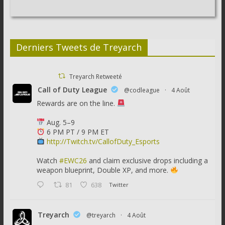
Derniers Tweets de Treyarch
Treyarch Retweeté
Call of Duty League
@codleague
·
4 Août
Rewards are on the line.
Aug. 5–9
6 PM PT / 9 PM ET
http://Twitch.tv/CallofDuty_Esports
Watch
#EWC26
and claim exclusive drops including a
weapon blueprint, Double XP, and more.
81
638
Twitter
Treyarch
@treyarch
·
4 Août