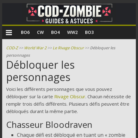
COD
BO6
CW
BO4
WW2
BO3
Zombie
COD-Z
>>
World War 2
>>
Le Rivage Obscur
>>
Débloquer les
personnages
Guides
Débloquer les
et
personnages
astuces
pour
le
Voici les différents personnages que vous pouvez
mode
débloquer sur la carte
Rivage Obscur
. Chacun nécessite de
zombie
remplir trois défis différents. Plusieurs défis peuvent être
de
débloqués durant la même partie.
Call
Chasseur Bloodraven
of
Duty
Chaque défi est débloqué en tuant un « zombie