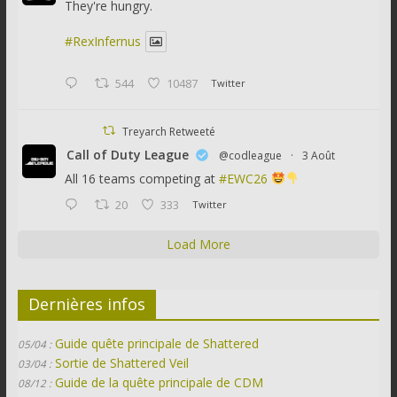
They're hungry.
#RexInfernus
544
10487
Twitter
Treyarch Retweeté
Call of Duty League
@codleague
·
3 Août
All 16 teams competing at
#EWC26
20
333
Twitter
Load More
Dernières infos
Guide quête principale de Shattered
05/04 :
Sortie de Shattered Veil
03/04 :
Guide de la quête principale de CDM
08/12 :