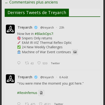
Navigation
← Commentaires plus anciens
de
Derniers Tweets de Treyarch
commentaire
Treyarch
@treyarch
·
23h
Now live in
#BlackOps7
:
Snipers Only returns
EAM IR-VIZ Thermal Reflex Optic
24 New Weekly Challenges
Machine of War Event continues
43
939
Twitter
Treyarch
@treyarch
·
6 Août
"You were mine the moment you got here."
#RexInfernus
425
4531
Twitter