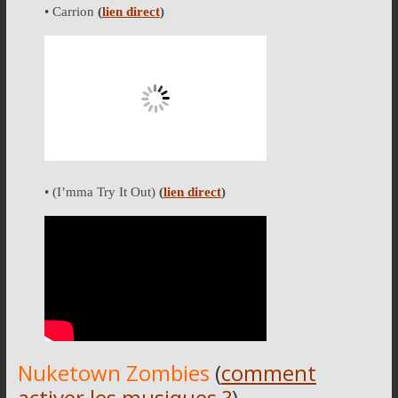
• Carrion
(
lien direct
)
•
(I’mma Try It Out)
(
lien direct
)
Nuketown Zombies
(
comment
activer les musiques ?
)