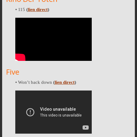
• 115
(
lien direct
)
Five
• Won’t back down
(
lien direct
)