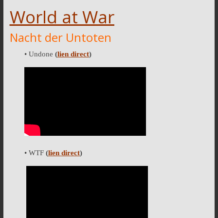
World at War
Nacht der Untoten
• Undone
(
lien direct
)
• WTF
(
lien direct
)