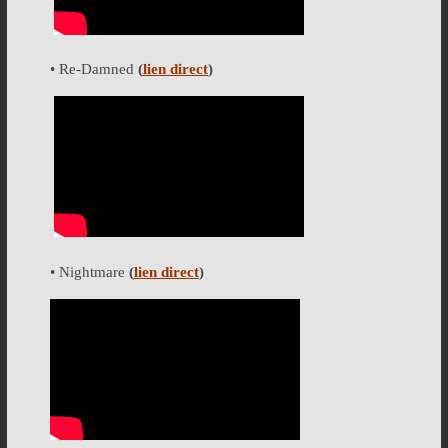
• Re-Damned
(
lien direct
)
• Nightmare
(
lien direct
)