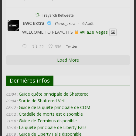
Treyarch Retweeté
EWC Extra
@ewc_extra
·
6 Août
WELCOME TO PLAYOFFS
@FaZe_Vegas
22
336
Twitter
Load More
Dernières infos
Guide quête principale de Shattered
05/04 :
Sortie de Shattered Veil
03/04 :
Guide de la quête principale de CDM
08/12 :
Citadelle de morts est disponible
05/12 :
Guide de Terminus disponible
31/10 :
La quête principale de Liberty Falls
30/10 :
Guide de Liberty Falls disponible
29/10 :