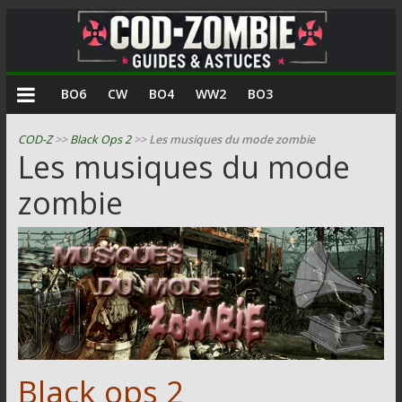
COD
BO6
CW
BO4
WW2
BO3
Zombie
COD-Z
>>
Black Ops 2
>>
Les musiques du mode zombie
Les musiques du mode
Guides
zombie
et
astuces
pour
le
mode
zombie
de
Call
of
Black ops 2
Duty