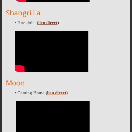
Shangri La
• Pareidolia
(
lien direct
)
Moon
• Coming Home
(
lien direct
)