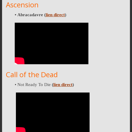
Ascension
• Abracadavre
(
lien direct
)
Call of the Dead
• Not Ready To Die
(
lien direct
)