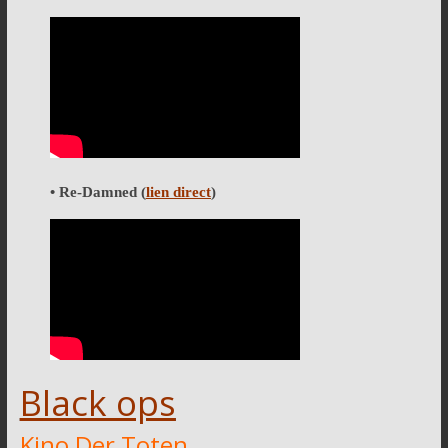
• Re-Damned
(
lien direct
)
Black ops
Kino Der Toten