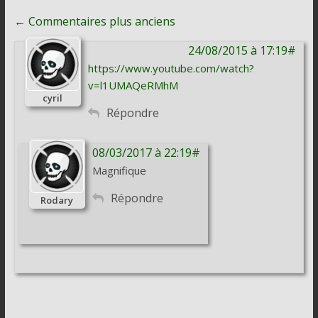
Navigation
← Commentaires plus anciens
de
24/08/2015 à 17:19#
commentaire
https://www.youtube.com/watch?
v=l1UMAQeRMhM
cyril
Répondre
08/03/2017 à 22:19#
Magnifique
Répondre
Rodary