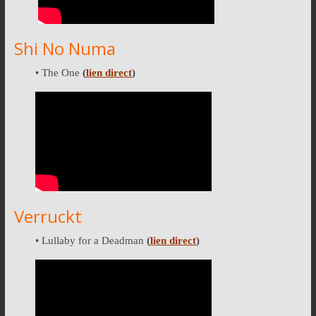
Shi No Numa
• The One
(
lien direct
)
Verruckt
• Lullaby for a Deadman
(
lien direct
)