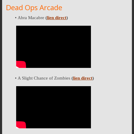
Dead Ops Arcade
• Abra Macabre
(
lien direct
)
• A Slight Chance of Zombies
(
lien direct
)