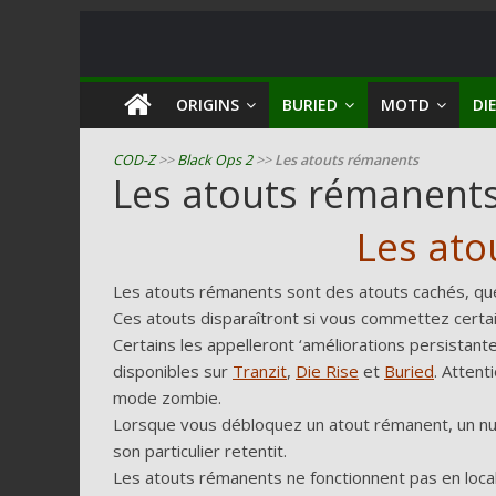
COD
ORIGINS
BURIED
MOTD
DIE
Zombie
COD-Z
>>
Black Ops 2
>>
Les atouts rémanents
Les atouts rémanent
Guides
et
Les ato
astuces
pour
Les atouts rémanents sont des atouts cachés, que 
le
Ces atouts disparaîtront si vous commettez certain
mode
Certains les appelleront ‘améliorations persistan
zombie
disponibles sur
Tranzit
,
Die Rise
et
Buried
. Attent
de
mode zombie.
Call
Lorsque vous débloquez un atout rémanent, un nu
of
son particulier retentit.
Duty
Les atouts rémanents ne fonctionnent pas en local