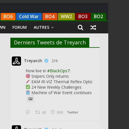
BO6
Cold War
BO4
WW2
BO3
BO2
WN
FORUM
AUTRES
Derniers Tweets de Treyarch
Treyarch
21h
Now live in
#BlackOps7
:
Snipers Only returns
EAM IR-VIZ Thermal Reflex Optic
24 New Weekly Challenges
Machine of War Event continues
43
939
Twitter