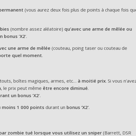
’ permanent
(vous aurez deux fois plus de points à chaque fois qu
mbies
(nombre assez aléatoire)
qu’avec une arme de mêlée ou
un bonus
‘
X2
‘.
vec une arme de mêlée
(couteau, poing taser ou couteau de
porte quel moment
.
touts, boîtes magiques, armes, etc…
à moitié prix
. Si vous n’ave
n
, le prix peut même
être encore diminué
.
urant un bonus
‘
X2
‘.
 moins 1 000 points
durant un
bonus ‘X2’
.
ar zombie tué lorsque vous utilisez un sniper
(Barrett, DSR