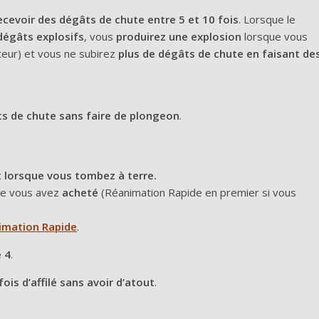
ecevoir des dégâts de chute entre 5 et 10 fois
. Lorsque le
dégâts explosifs
,
vous
produirez une explosion
lorsque vous
teur) et vous ne subirez
plus de dégâts de chute en faisant de
ts de chute
sans faire de plongeon
.
t lorsque vous tombez à terre.
e vous avez
acheté
(Réanimation Rapide en premier si vous
imation Rapide
.
 4
.
ois d’affilé sans avoir d’atout
.