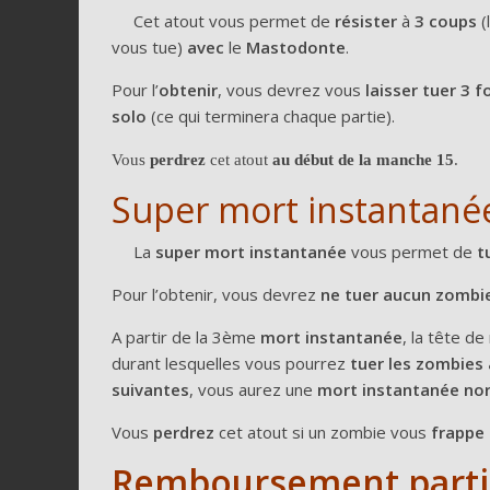
Cet atout vous permet de
résister
à
3 coups
(
vous tue)
avec
le
Mastodonte
.
Pour l’
obtenir
, vous devrez vous
laisser tuer 3 f
solo
(ce qui terminera chaque partie).
Vous
perdrez
cet atout
au début de la manche 15
.
Super mort instantané
La
super mort instantanée
vous permet de
tu
Pour l’obtenir, vous devrez
ne tuer aucun zombi
A partir de la 3ème
mort instantanée
, la tête d
durant lesquelles vous pourrez
tuer les zombies
suivantes
, vous aurez une
mort instantanée no
Vous
perdrez
cet atout si un zombie vous
frappe
Remboursement parti