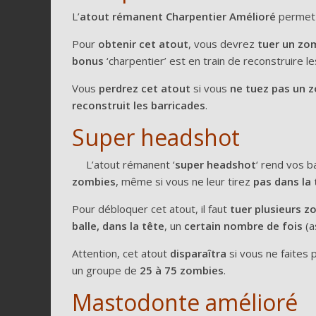
L’
atout rémanent Charpentier Amélioré
permet 
Pour
obtenir cet atout
, vous devrez
tuer un zom
bonus
‘charpentier’ est en train de reconstruire le
Vous
perdrez cet atout
si vous
ne tuez pas un z
reconstruit les barricades
.
Super headshot
L’atout rémanent ‘
super headshot
‘ rend vos b
zombies
, même si vous ne leur tirez
pas dans la 
Pour débloquer cet atout, il faut
tuer plusieurs z
balle, dans la tête
, un
certain nombre de fois
(a
Attention, cet atout
disparaîtra
si vous ne faites 
un groupe de
25 à 75 zombies
.
Mastodonte amélioré