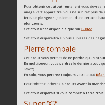
Pour
obtenir cet atout rémanent
,vous devrez
r
nuage vert apparaîtra
, vous
ne subirez plus de 
ferez un
plongeon
(seulement d’une certaine hau
plongeons
.
Cet atout n’est
disponible que sur
Buried
.
Cet atout
disparaîtra si vous subissez des dégâ
Pierre tombale
Cet
atout
vous permet de ne
perdre qu’un atou
En
multijoueur
, vous
perdrez
le
dernier atout
qu
l’avez).
En
solo
, vous
perdrez toujours
votre atout
Réan
Pour l’obtenir, achetez
4 atouts avant la manche
Cet atout
disparaît
si vous
tombez à terre trois f
Super ‘X2’