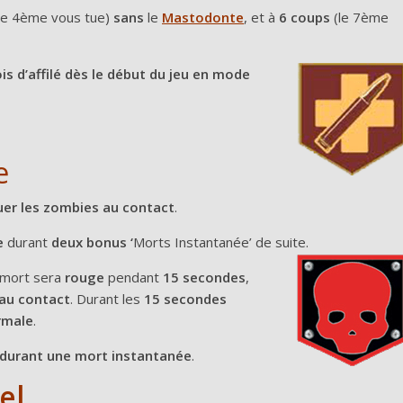
le 4ème vous tue)
sans
le
Mastodonte
, et à
6 coups
(le 7ème
ois d’affilé dès le début du jeu en mode
e
er les zombies au contact
.
e
durant
deux bonus ‘
Morts Instantanée’ de suite.
e mort sera
rouge
pendant
15 secondes
,
 au contact
. Durant les
15 secondes
rmale
.
 durant une mort instantanée
.
el