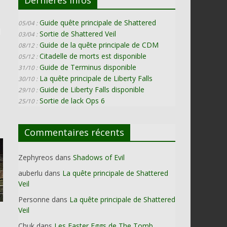
Guide quête principale de Shattered
05/04 :
Sortie de Shattered Veil
03/04 :
Guide de la quête principale de CDM
08/12 :
Citadelle de morts est disponible
05/12 :
Guide de Terminus disponible
31/10 :
La quête principale de Liberty Falls
30/10 :
Guide de Liberty Falls disponible
29/10 :
Sortie de lack Ops 6
25/10 :
Commentaires récents
Zephyreos
dans
Shadows of Evil
auberlu
dans
La quête principale de Shattered
Veil
Personne
dans
La quête principale de Shattered
Veil
Chuk
dans
Les Easter Eggs de The Tomb