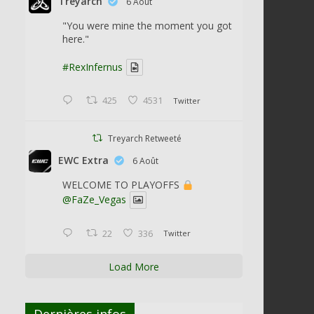
Treyarch
6 Août
"You were mine the moment you got
here."
#RexInfernus
425
4531
Twitter
Treyarch Retweeté
EWC Extra
6 Août
WELCOME TO PLAYOFFS
@FaZe_Vegas
22
336
Twitter
Load More
Dernières infos