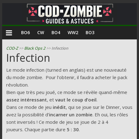
COD
BO6
CW
BO4
WW2
BO3
Zombie
COD-Z
>>
Black Ops 2
>>
Infection
Infection
Guides
et
Le mode infection (turned en anglais) est une nouveauté
astuces
du mode zombie. Pour l’obtenir, il faudra acheter le pack
pour
révolution.
le
Bien que très peu joué, ce mode se révèle quand-même
mode
assez intéressant
, et
vaut le coup d’oeil
.
zombie
Dans ce mode de jeu
inédit
, qui se joue sur le Dinner, vous
de
avez la possibilité d’
incarner un zombie
. Eh oui, les rôles
Call
sont inversés ! Ce mode de jeu se joue de 2 à 4
of
joueurs. Chaque partie dure
5 : 30
.
Duty