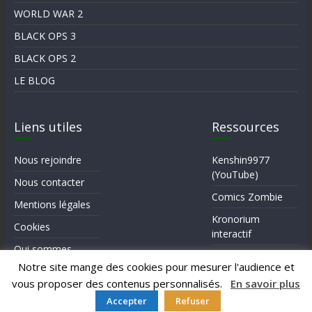
WORLD WAR 2
BLACK OPS 3
BLACK OPS 2
LE BLOG
Liens utiles
Ressources
Nous rejoindre
Kenshin9977
(YouTube)
Nous contacter
Comics Zombie
Mentions légales
Kronorium
Cookies
interactif
Qui sommes-
Forum Reddit (en)
nous?
Notre site mange des cookies pour mesurer l'audience et
vous proposer des contenus personnalisés.
En savoir plus
Accepter
Refuser