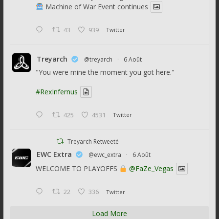
Machine of War Event continues
43
939
Twitter
Treyarch
@treyarch
·
6 Août
"You were mine the moment you got here."
#RexInfernus
425
4531
Twitter
Treyarch Retweeté
EWC Extra
@ewc_extra
·
6 Août
WELCOME TO PLAYOFFS
@FaZe_Vegas
22
336
Twitter
Load More