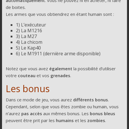
automatiquement
. Vous ne pouvez ni en acheter, ni faire
de boites.
Les armes que vous obtiendrez en étant humain sont :
1) L’exécuteur
2) La M1216
3) La M27
4) La chicom
5) Le Kap40
6) Le M1911 (dernière arme disponible)
Notez que vous avez
également
la possibilité d’utiliser
votre
couteau
et vos
grenades
.
Les bonus
Dans ce mode de jeu, vous aurez
différents bonus
.
Cependant, selon que vous êtes zombie ou humain, vous
n’aurez
pas accès
aux mêmes bonus. Les
bonus bleus
peuvent être prit par les
humains
et les
zombies
.