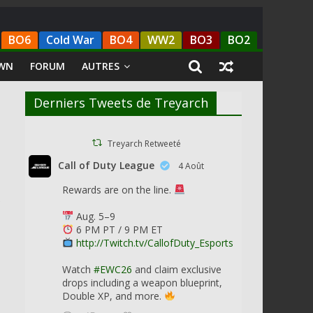
BO6
Cold War
BO4
WW2
BO3
BO2
WN
FORUM
AUTRES
Derniers Tweets de Treyarch
Treyarch Retweeté
Call of Duty League
4 Août
Rewards are on the line.
e
Aug. 5–9
6 PM PT / 9 PM ET
http://Twitch.tv/CallofDuty_Esports
Watch
#EWC26
and claim exclusive
drops including a weapon blueprint,
Double XP, and more.