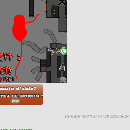
Dernière modification : 28 octobre 20
 serveur Discord
!