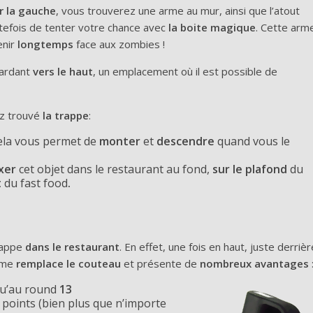
r la gauche
, vous trouverez une arme au mur, ainsi que l’atout
utefois de tenter votre chance avec
la boite magique
. Cette arm
nir
longtemps
face aux zombies !
gardant
vers le haut
, un emplacement où il est possible de
ez trouvé
la trappe
:
Cela vous permet de
monter
et
descendre
quand vous le
ixer
cet objet dans le restaurant au fond,
sur le plafond
du
t
du fast food
.
rappe
dans le restaurant
. En effet, une fois en haut, juste derrièr
arme
remplace le couteau
et présente de
nombreux avantages
u’au round
13
 points (bien plus que n’importe