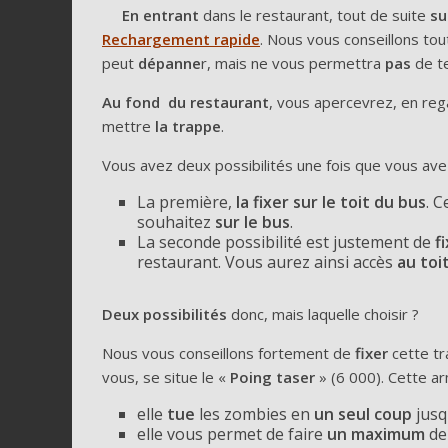
En entrant
dans le restaurant, tout de suite
su
Rechargement rapide
. Nous vous conseillons to
peut
dépanne
r, mais ne vous permettra
pas
de te
Au fond du restaurant
, vous apercevrez, en re
mettre
la trappe
.
Vous avez deux possibilités une fois que vous av
La première,
la fixer sur le toit du bus
. 
souhaitez
sur le bus
.
La seconde possibilité est justement de
f
restaurant. Vous aurez ainsi accès
au toi
Deux possibilités
donc, mais laquelle choisir ?
Nous vous conseillons fortement de
fixer
cette t
vous, se situe le «
Poing taser
» (6 000). Cette 
elle
tue
les zombies en
un seul coup
jusq
elle vous permet de faire
un
maximum
de