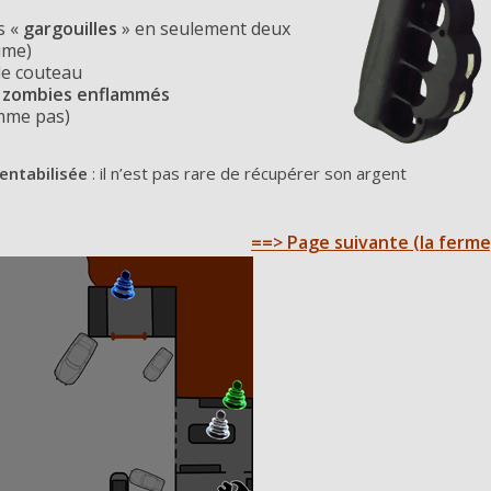
s «
gargouilles
» en seulement deux
ume)
le couteau
es zombies enflammés
omme pas)
rentabilisée
: il n’est pas rare de récupérer son argent
==> Page suivante (la ferme