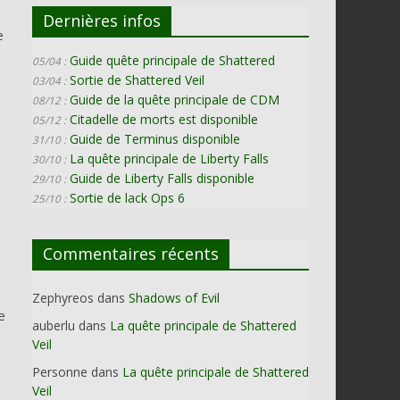
Dernières infos
e
Guide quête principale de Shattered
05/04 :
Sortie de Shattered Veil
03/04 :
Guide de la quête principale de CDM
08/12 :
Citadelle de morts est disponible
05/12 :
Guide de Terminus disponible
31/10 :
La quête principale de Liberty Falls
30/10 :
Guide de Liberty Falls disponible
29/10 :
Sortie de lack Ops 6
25/10 :
Commentaires récents
Zephyreos
dans
Shadows of Evil
e
auberlu
dans
La quête principale de Shattered
:
Veil
Personne
dans
La quête principale de Shattered
Veil