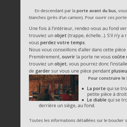
En descendant par la
porte avant du bus
, vou
blanches (près d’un camion). Pour ouvrir ces portes
Une fois à l’intérieur, rendez-vous au fond ver
trouviez un
objet
(trappe, échelle…). S’il n’y a 
vous
perdez votre temps
.
Nous vous conseillons d’aller dans cette pièce
Premièrement,
ouvrir
la porte ne vous
coûte 
trouviez un
objet
, vous pourrez donc l’install
de
garder
sur vous une pièce pendant
plusie
Pour construire le
La porte
qui se tro
petite pièce à droi
Le diable
qui se tr
derrière un siège, au fond.
Toutes les informations détaillées sur le bouclier