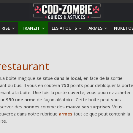
 RISE
TRANZIT
LES ATOUTS
ARMES
NUKETO
restaurant
 boîte magique se situe
dans le local
, en face de la sortie
ant du bus. Il vous en coûtera
750
points pour débloquer la port
nant à la boite. Une fois la porte ouverte, vous pourrez acheter
our
950
une arme
de façon aléatoire. Cette boite peut vous
server des
bonnes
comme des
mauvaises surprises
. Vous
ouverez dans notre rubrique
armes
tout ce que peut contenir la
ite.