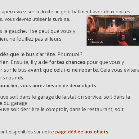
s apercevrez sur la droite un petit bâtiment avec deux portes
, vous devrez utiliser la
turbine
.
s la gauche, il se peut que vous y
rien, ne fouillez pas ailleurs,
dès que le bus s’arrête
. Pourquoi ?
rien
. Ensuite, il y a de
fortes chances
pour que vous y
er sur le bus
avant que celui-ci ne reparte
. Cela vous éviter
urs rounds
.
 bouclier, vous aurez besoin de deux objets
:
uve soit dans le garage de la station service, soit dans la
te du garage.
ouve soit derrière le comptoir, dans le restaurant, soit
 sont disponibles sur notre
page dédiée aux objets
.