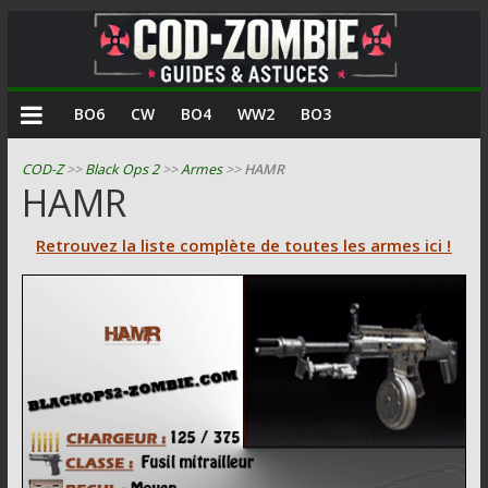
COD
BO6
CW
BO4
WW2
BO3
Zombie
COD-Z
>>
Black Ops 2
>>
Armes
>>
HAMR
HAMR
Guides
et
Retrouvez la liste complète de toutes les armes ici !
astuces
pour
le
mode
zombie
de
Call
of
Duty