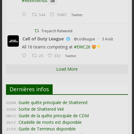
#RexInfernus
544
10487
Twitter
Treyarch Retweeté
Call of Duty League
@codleague
·
3 Août
All 16 teams competing at
#EWC26
20
333
Twitter
Load More
Dernières infos
Guide quête principale de Shattered
05/04 :
Sortie de Shattered Veil
03/04 :
Guide de la quête principale de CDM
08/12 :
Citadelle de morts est disponible
05/12 :
Guide de Terminus disponible
31/10 :