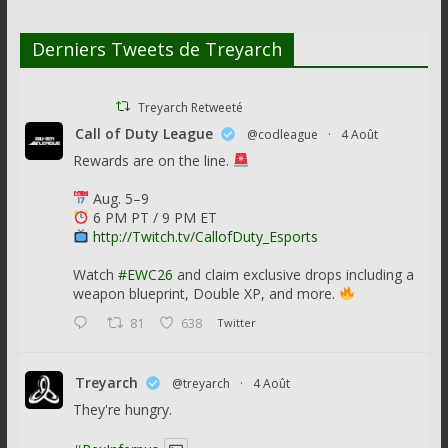
Derniers Tweets de Treyarch
Treyarch Retweeté
Call of Duty League
@codleague
·
4 Août
Rewards are on the line.
Aug. 5–9
6 PM PT / 9 PM ET
http://Twitch.tv/CallofDuty_Esports
Watch
#EWC26
and claim exclusive drops including a
weapon blueprint, Double XP, and more.
81
638
Twitter
Treyarch
@treyarch
·
4 Août
They're hungry.