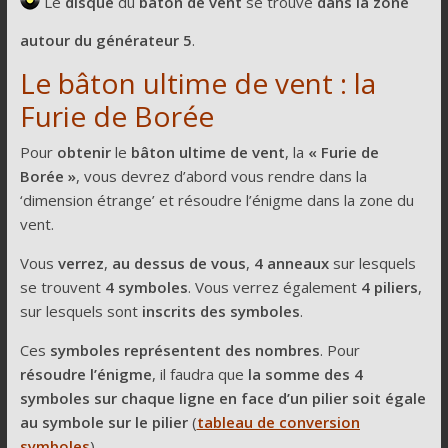
Le
disque
du
bâton de vent
se trouve
dans la zone
autour du générateur 5
.
Le bâton ultime de vent : la
Furie de Borée
Pour
obtenir
le
bâton ultime de vent
, la
« Furie de
Borée »
, vous devrez d’abord vous rendre dans la
‘dimension étrange’ et résoudre l’énigme dans la zone du
vent.
Vous
verrez
,
au dessus de vous
,
4 anneaux
sur lesquels
se trouvent
4 symboles
. Vous verrez également
4 piliers
,
sur lesquels sont
inscrits des symboles
.
Ces
symboles représentent des nombres
. Pour
résoudre l’énigme
, il faudra que
la somme des 4
symboles sur chaque ligne en face d’un pilier soit égale
au symbole sur le pilier
(
tableau de conversion
symboles
).