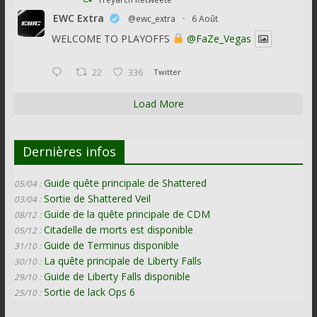
EWC Extra
@ewc_extra
·
6 Août
WELCOME TO PLAYOFFS
@FaZe_Vegas
22
336
Twitter
Load More
Dernières infos
Guide quête principale de Shattered
05/04 :
Sortie de Shattered Veil
03/04 :
Guide de la quête principale de CDM
08/12 :
Citadelle de morts est disponible
05/12 :
Guide de Terminus disponible
31/10 :
La quête principale de Liberty Falls
30/10 :
Guide de Liberty Falls disponible
29/10 :
Sortie de lack Ops 6
25/10 :