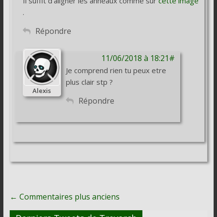
Il suffit d’aligner les anneaux comme sur
cette image
.
Répondre
11/06/2018 à 18:21#
Je comprend rien tu peux etre
plus clair stp ?
Alexis
Répondre
Navigation
← Commentaires plus anciens
de