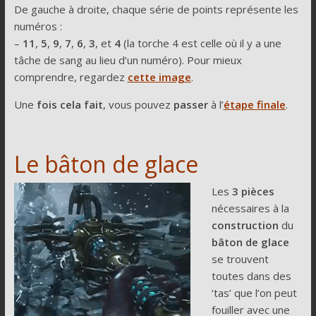
De gauche à droite, chaque série de points représente les
numéros :
–
11
,
5
,
9
,
7
,
6
,
3
, et
4
(la torche 4 est celle où il y a une
tâche de sang au lieu d’un numéro). Pour mieux
comprendre, regardez
cette image
.
Une
fois cela
fait
, vous pouvez
passer
à l’
étape finale
.
Le bâton de glace
Les
3 pièces
nécessaires à la
construction
du
bâton de glace
se trouvent
toutes dans des
‘tas’ que l’on peut
fouiller avec une