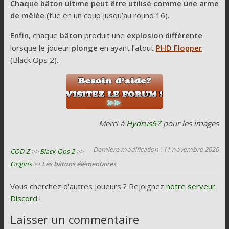
Chaque bâton ultime peut être utilisé comme une arme
de mêlée
(tue en un coup jusqu’au round 16).
Enfin
, chaque
bâton
produit une
explosion différente
lorsque le joueur
plonge
en ayant l’atout
PHD Flopper
(Black Ops 2).
Merci à
Hydrus67
pour les images
Dernière modification : 11 novembre 2020
COD-Z
>>
Black Ops 2
>>
Origins
>>
Les bâtons élémentaires
Vous cherchez d'autres joueurs ? Rejoignez
notre serveur
Discord
!
Laisser un commentaire