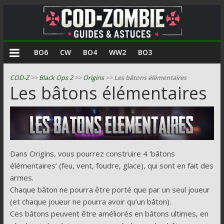
COD
BO6
CW
BO4
WW2
BO3
Zombie
COD-Z
>>
Black Ops 2
>>
Origins
>>
Les bâtons élémentaires
Les bâtons élémentaires
Guides
et
astuces
pour
le
Dans Origins, vous pourrez construire 4 ‘bâtons
mode
élémentaires’ (feu, vent, foudre, glace), qui sont en fait des
zombie
armes.
de
Chaque bâton ne pourra être porté que par un seul joueur
Call
(et chaque joueur ne pourra avoir qu’un bâton).
of
Ces bâtons peuvent être améliorés en bâtons ultimes, en
Duty