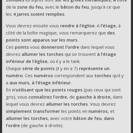
de la
zone du feu
, avec le
bâton du feu
, jusqu’à ce que
les
4 jarres soient remplies
.
Vous devrez ensuite vous
rendre à l’église
. A
l’étage
, à
côté de la boîte magique, vous remarquerez que
des
points sont apparus sur les murs
.
Ces
points
vous
donneront l’ordre
dans lequel vous
devrez
allumer les torches
qui se trouvent
à l’étage
inférieur de l’église
, où il y a le tank.
Chaque
série de points
(il y en a 7)
représente un
numéro
. Ces
numéros
correspondent aux
torches
qu’il y
a
aux murs
,
à l’étage inférieur
.
En
n’utilisant que les points rouges
(pas ceux qui sont
gris), vous
connaîtrez l’ordre
, de
gauche à droite,
dans
lequel vous devrez
allumer les torches
. Vous devrez
simplement transformer
les points en
numéros
, et
allumer les torches
, avec votre
bâton de feu
,
dans
l’ordre
(de gauche à droite).