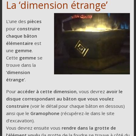
La ‘dimension étrange’
L’une des
pièces
pour
construire
chaque bâton
élémentaire
est
une
gemme
.
Cette
gemme
se
trouve dans la
‘dimension
étrange’
.
Pour
accéder à cette dimension
, vous devrez
avoir le
disque correspondant au bâton que vous voulez
construire
(voir le détail pour chaque bâton en dessous)
ainsi que le
Gramophone
(récupérez-le dans le site
d’excavation).
Vous devrez ensuite vous
rendre dans la grotte de
l’élément voulu
(la grotte de la foudre se trouve à côté du