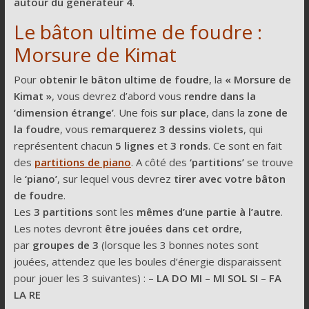
autour du générateur 4
.
Le bâton ultime de foudre :
Morsure de Kimat
Pour
obtenir le bâton ultime de foudre
, la
« Morsure de
Kimat »
, vous devrez d’abord vous
rendre dans la
‘dimension étrange’
. Une fois
sur place
, dans la
zone de
la foudre
, vous
remarquerez 3 dessins violets
, qui
représentent chacun
5 lignes
et
3 ronds
. Ce sont en fait
des
partitions de piano
. A côté des
‘partitions’
se trouve
le
‘piano’
, sur lequel vous devrez
tirer avec votre bâton
de foudre
.
Les
3 partitions
sont les
mêmes d’une partie à l’autre
.
Les notes devront
être jouées dans cet ordre
,
par
groupes de 3
(lorsque les 3 bonnes notes sont
jouées, attendez que les boules d’énergie disparaissent
pour jouer les 3 suivantes) : –
LA DO MI
–
MI SOL SI
–
FA
LA RE