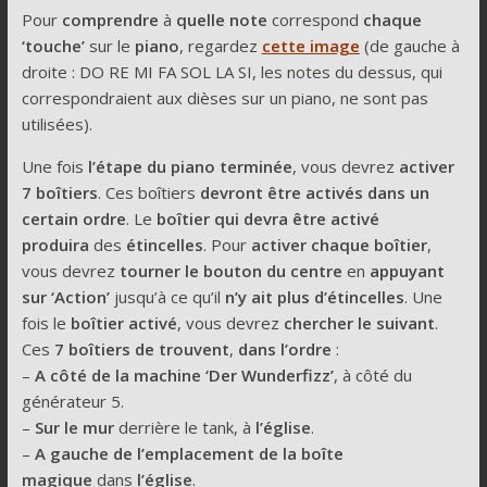
Pour
comprendre
à
quelle note
correspond
chaque
‘touche’
sur le
piano
, regardez
cette image
(de gauche à
droite : DO RE MI FA SOL LA SI, les notes du dessus, qui
correspondraient aux dièses sur un piano, ne sont pas
utilisées).
Une fois
l’étape du piano terminée
, vous devrez
activer
7 boîtiers
. Ces boîtiers
devront être activés dans un
certain ordre
. Le
boîtier qui devra être activé
produira
des
étincelles
. Pour
activer chaque boîtier
,
vous devrez
tourner le bouton du centre
en
appuyant
sur ‘Action’
jusqu’à ce qu’il
n’y ait plus d’étincelles
. Une
fois le
boîtier activé
, vous devrez
chercher le suivant
.
Ces
7 boîtiers de trouvent
,
dans l’ordre
:
–
A côté de la machine ‘Der Wunderfizz’
, à côté du
générateur 5.
–
Sur le mur
derrière le tank, à
l’église
.
–
A gauche de l’emplacement de la boîte
magique
dans
l’église
.