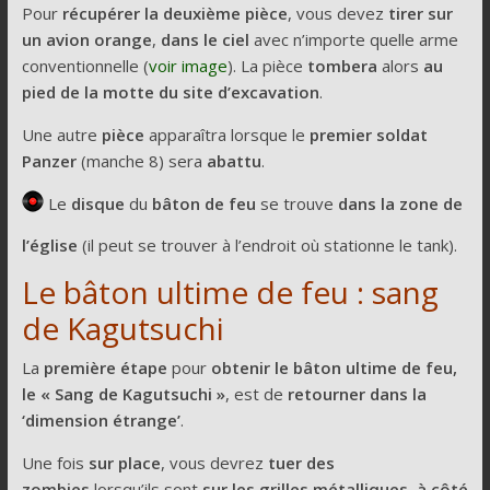
Pour
récupérer la deuxième pièce
, vous devez
tirer sur
un avion orange
,
dans le ciel
avec n’importe quelle arme
conventionnelle (
voir image
). La pièce
tombera
alors
au
pied de la motte du site d’excavation
.
Une autre
pièce
apparaîtra lorsque le
premier soldat
Panzer
(manche 8) sera
abattu
.
Le
disque
du
bâton de feu
se trouve
dans la zone de
l’église
(il peut se trouver à l’endroit où stationne le tank).
Le bâton ultime de feu : sang
de Kagutsuchi
La
première étape
pour
obtenir le bâton ultime de feu,
le « Sang de Kagutsuchi »
, est de
retourner dans la
‘dimension étrange’
.
Une fois
sur place
, vous devrez
tuer des
zombies
lorsqu’ils sont
sur les grilles métalliques
,
à côté