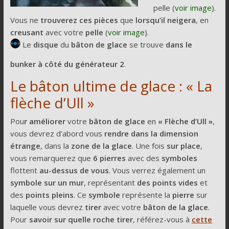
pelle (
voir image
).
Vous ne
trouverez ces pièces
que
lorsqu’il neigera
, en
creusant
avec votre
pelle
(
voir image
).
Le
disque
du
bâton de glace
se trouve
dans le
bunker à côté du générateur 2
.
Le bâton ultime de glace : « La
flèche d’Ull »
Pou
r améliorer
votre
bâton de glace
en
« Flèche d’Ull »
,
vous devrez d’abord vous
rendre dans la dimension
étrange
, dans la
zone de la glace
. Une fois
sur place
,
vous remarquerez que
6 pierres
avec des
symboles
flottent
au-dessus de vous
. Vous verrez également un
symbole sur un mur
, représentant
des points vides
et
des
points pleins
. Ce
symbole
représente la
pierre
sur
laquelle vous devrez
tirer
avec votre
bâton de la glace
.
Pour
savoir sur quelle roche tirer
, référez-vous à
cette