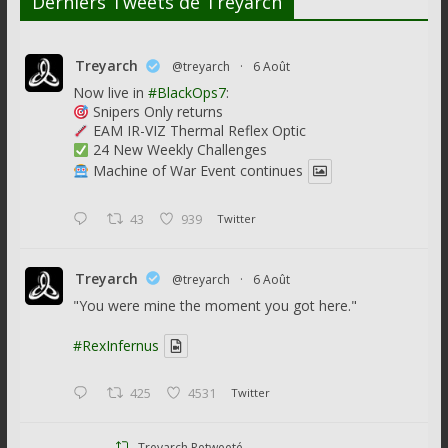
Derniers Tweets de Treyarch
commentaire
Treyarch
@treyarch
·
6 Août
Now live in
#BlackOps7
:
Snipers Only returns
EAM IR-VIZ Thermal Reflex Optic
24 New Weekly Challenges
Machine of War Event continues
43
939
Twitter
Treyarch
@treyarch
·
6 Août
"You were mine the moment you got here."
#RexInfernus
425
4531
Twitter
Treyarch Retweeté