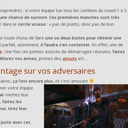
…
prendre) : si votre équipe tue tous les zombies du round 1 à 5.
ne chance de survivre
.
Ces premières manches sont très
r dans le
cercle vicieux
: « pas de points, donc pas de bon
nt toute chose de faire
une ou deux boites pour obtenir une
st parfait, autrement,
il faudra s’en contenter
. En effet, une de
e
. Une fois ces petites astuces de démarrages réussies,
faites
liorez vos armes
, prenez des
atout
s
etc…
antage sur vos adversaires
saires,
ça l’est encore plus
, et c’est amusant
gner votre équipe.
al
: mettez leur
,
faites les
eux
,
tirez leur
»
juste avec ces