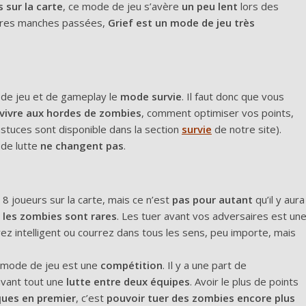
 sur la carte
, ce mode de jeu s’avère
un peu lent
lors des
ières manches passées,
Grief est un mode de jeu très
de jeu et de gameplay le
mode survie
. Il faut donc que vous
rvivre aux hordes de zombies
, comment optimiser vos points,
stuces sont disponible dans la section
survie
de notre site).
 de lutte
ne changent pas
.
 8 joueurs sur la carte, mais ce n’est
pas pour autant
qu’il y aura
,
les zombies sont rares
. Les tuer avant vos adversaires est un
yez intelligent ou courrez dans tous les sens, peu importe, mais
 mode de jeu est une
compétition
. Il y a une part de
avant tout une
lutte entre deux équipes
. Avoir le plus de points
ques en premier
, c’est
pouvoir tuer des zombies encore plus