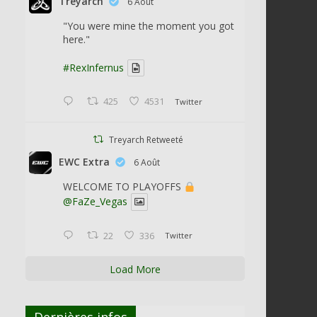
Treyarch
6 Août
"You were mine the moment you got
here."
#RexInfernus
425
4531
Twitter
Treyarch Retweeté
EWC Extra
6 Août
WELCOME TO PLAYOFFS
@FaZe_Vegas
22
336
Twitter
Load More
Dernières infos