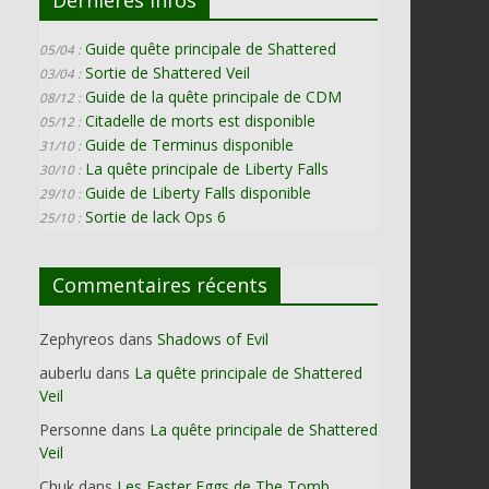
Guide quête principale de Shattered
05/04 :
Sortie de Shattered Veil
03/04 :
Guide de la quête principale de CDM
08/12 :
Citadelle de morts est disponible
05/12 :
Guide de Terminus disponible
31/10 :
La quête principale de Liberty Falls
30/10 :
Guide de Liberty Falls disponible
29/10 :
Sortie de lack Ops 6
25/10 :
Commentaires récents
Zephyreos
dans
Shadows of Evil
e
auberlu
dans
La quête principale de Shattered
Veil
Personne
dans
La quête principale de Shattered
Veil
Chuk
dans
Les Easter Eggs de The Tomb