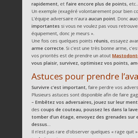
rapidement
, et
faire encore plus de points
, etc
Un exemple (exagéré volontairement pour bien com
L’équipe adversaire n’aura
aucun point
. Donc
aucu
importantes
si vous ne voulez pas vous retrouve
équipement, donc je meurs ».
Une fois ces quelques points
réunis
, essayez ava
arme correcte
. Si c’est une très bonne arme, c’e
vos priorités est de prendre un atout
M
astodont
vous plaisir
,
survivez
,
optimisez vos points
,
amé
Astuces pour prendre l’av
Survivre c’est important
, faire perdre vos adver
Plusieurs astuces sont disponible afin de faire ga
– Embêtez vos adversaires, jouez sur leur ment
des
coups de couteau
,
poussez les dans la lave
tomber d’un étage
,
envoyez des grenades sur 
dessus
…
Il n’est pas rare d’observer quelques « rage quit 