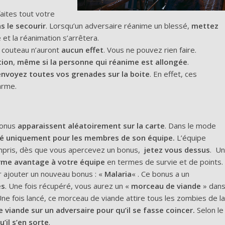
faites tout votre
s le secourir
. Lorsqu’un adversaire réanime un blessé,
mettez
 et la réanimation s’arrêtera.
e couteau n’auront
aucun effet
. Vous ne pouvez rien faire.
tion
,
même si la personne qui réanime est allongée
.
envoyez toutes vos grenades sur la boite
. En effet, ces
arme.
bonus
apparaissent aléatoirement sur la carte
. Dans le mode
ivé uniquement pour les membres de son équipe.
L’équipe
compris, dès que vous apercevez un bonus,
jetez vous dessus
. Un
me avantage à votre équipe
en termes de survie et de points.
 ajouter un nouveau bonus : «
Malaria
« . Ce bonus a un
es
. Une fois récupéré, vous aurez un «
morceau de viande
» dan
Une fois lancé, ce morceau de viande attire tous les zombies de la
viande sur un adversaire pour qu’il se fasse coincer.
Selon le
’il s’en sorte
.