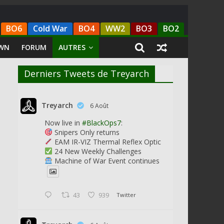
BO6
Cold War
BO4
WW2
BO3
BO2
WN
FORUM
AUTRES
Derniers Tweets de Treyarch
Treyarch
6 Août
Now live in
#BlackOps7
:
Snipers Only returns
EAM IR-VIZ Thermal Reflex Optic
24 New Weekly Challenges
Machine of War Event continues
43
939
Twitter