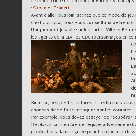
Le mode
Lutte
est un mode
inédit
de
Black Ops 
:
Survie
et
Tranzit
.
Avant d’aller plus loin, sachez que ce mode de jeu
C’est pourquoi, nous vous
conseillons
de lire not
Uniquement
jouable sur les cartes
Ville
et
Ferme
les agents de la
CIA
, les
CDC
(personnages en comb
Ch
Le
l
La
z
At
do
m
Bien sur, des petites astuces et techniques vou
chances de se faire attaquer par les zombies
.
Par exemple, vous devez essayer de
récupérer l
De plus, si un membre de l’équipe adversaire
est 
(explications dans le guide pour bien jouer ci-dess