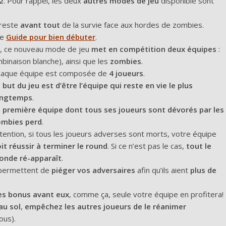
2
. Pour rappel, les deux
autres modes de jeu
disponible sont
 reste
avant tout
de la survie face aux hordes de zombies.
re
Guide pour bien débuter
.
, ce nouveau mode de jeu
met en compétition deux équipes
:
inaison blanche), ainsi que les
zombies
.
aque équipe est composée de
4 joueurs
.
 but du jeu est d’être l’équipe qui reste en vie le plus
ongtemps
.
 première équipe dont tous ses joueurs sont dévorés par les
ombies perd
.
tention, si tous les joueurs adverses sont morts, votre équipe
it réussir à terminer le round
. Si ce n’est pas le cas,
tout le
onde ré-apparaît
.
s permettent de
piéger vos adversaires
afin qu’ils aient
plus de
es bonus avant eux
, comme ça, seule votre équipe en profitera!
au sol
,
empêchez les autres joueurs de le réanimer
ous).