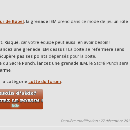
ur de Babel
, la
grenade IEM
prend dans ce mode de jeu un
rôle
t
.
Risqué
, car votre équipe peut
aussi
en avoir besoin !
lancez une grenade IEM dessus
! La boite se
refermera sans
écupère pas ses points
dépensés pour la boite.
de du Sacré Punch
,
lancez une grenade IEM
, le Sacré Punch sera
 arme
.
s la catégorie
Lutte du forum
.
Dernière modification : 27 décembre 201