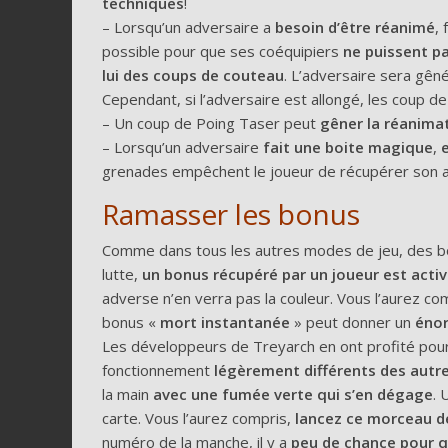
techniques
!
– Lorsqu’un adversaire a
besoin d’être réanimé
, 
possible pour que ses coéquipiers
ne puissent pa
lui des coups de couteau
. L’adversaire sera gêné
Cependant, si l’adversaire est allongé, les coup d
– Un coup de Poing Taser peut
gêner la réanima
– Lorsqu’un adversaire
fait une boite magique
,
grenades empêchent le joueur de récupérer son 
Ramasser les bonus
Comme dans tous les autres modes de jeu, des 
lutte,
un bonus récupéré par un joueur est act
adverse n’en verra pas la couleur. Vous l’aurez 
bonus «
mort instantanée
» peut donner un
énor
Les développeurs de Treyarch en ont profité pour
fonctionnement
légèrement différents des autr
la main
avec une fumée verte qui s’en dégage
. 
carte. Vous l’aurez compris,
lancez ce morceau de 
numéro de la manche, il y a
peu de chance pour qu