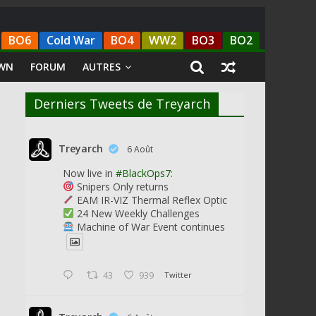
BO6
Cold War
BO4
WW2
BO3
BO2
WN
FORUM
AUTRES
Derniers Tweets de Treyarch
Treyarch
6 Août
Now live in
#BlackOps7
:
Snipers Only returns
EAM IR-VIZ Thermal Reflex Optic
24 New Weekly Challenges
Machine of War Event continues
43
939
Twitter