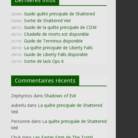
Guide quête principale de Shattered
05/04 :
Sortie de Shattered Veil
03/04 :
Guide de la quête principale de CDM
08/12 :
Citadelle de morts est disponible
05/12 :
Guide de Terminus disponible
31/10 :
La quête principale de Liberty Falls
30/10 :
Guide de Liberty Falls disponible
29/10 :
Sortie de lack Ops 6
25/10 :
Commentaires récents
Zephyreos
dans
Shadows of Evil
auberlu
dans
La quête principale de Shattered
Veil
Personne
dans
La quête principale de Shattered
Veil
Chuk
dans
Les Easter Eggs de The Tomb