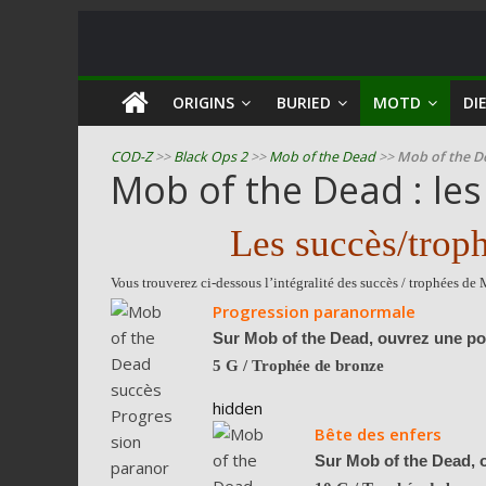
COD
ORIGINS
BURIED
MOTD
DIE
Zombie
COD-Z
>>
Black Ops 2
>>
Mob of the Dead
>>
Mob of the De
Mob of the Dead : les
Guides
et
Les succès/trop
astuces
pour
Vous trouverez ci-dessous l’intégralité des succès / trophées de
le
Progression paranormale
mode
Sur Mob of the Dead, ouvrez une po
zombie
5 G / Trophée de bronze
de
hidden
Call
Bête des enfers
of
Duty
Sur Mob of the Dead, 