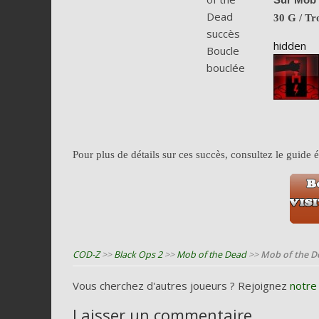
30 G
/ Tr
hidden
Pour plus de détails sur ces succès, consultez le guide
COD-Z
>>
Black Ops 2
>>
Mob of the Dead
>>
Mob of the De
Vous cherchez d'autres joueurs ? Rejoignez
notre
Laisser un commentaire