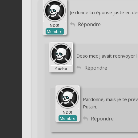
Je donne la réponse juste en des
Répondre
ND01
Membre
Deso mec j avait reenvoyer la
Répondre
Sacha
Pardonné, mais je te prévi
Putain.
ND01
Répondre
Membre