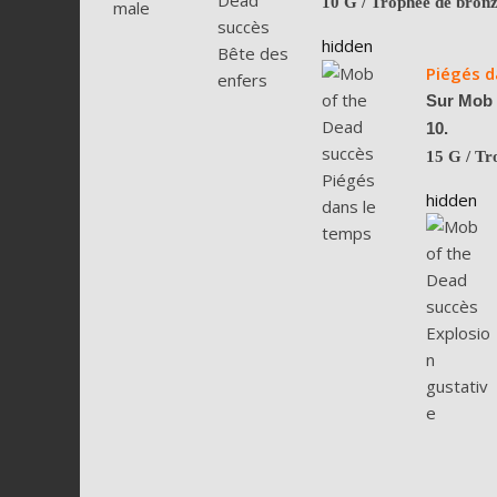
10 G
/ Trophée de bron
hidden
Piégés d
Sur Mob o
10.
15 G
/ Tr
hidden