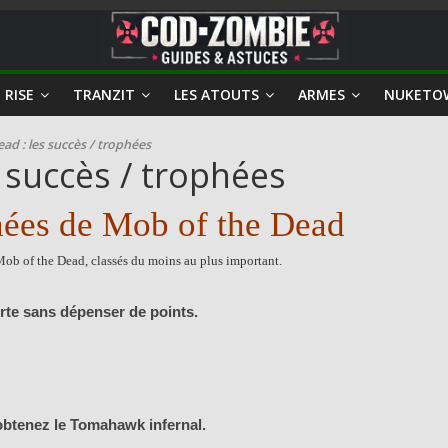
 RISE
TRANZIT
LES ATOUTS
ARMES
NUKETO
ad : les succès / trophées
 succès / trophées
hées de Mob of the Dead
 Mob of the Dead, classés du moins au plus important.
rte sans dépenser de points.
obtenez le Tomahawk infernal.