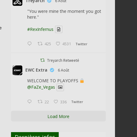
Treyarch
6 Août
"You were mine the moment you got
here."
e
#RexInfernus
425
4531
Twitter
Treyarch Retweeté
EWC Extra
6 Août
WELCOME TO PLAYOFFS
@FaZe_Vegas
22
336
Twitter
Load More
Dernières infos