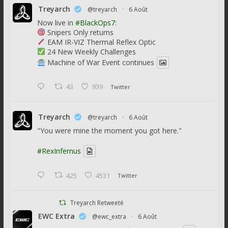
Treyarch
@treyarch
·
6 Août
Now live in
#BlackOps7
:
Snipers Only returns
EAM IR-VIZ Thermal Reflex Optic
24 New Weekly Challenges
Machine of War Event continues
43
939
Twitter
Treyarch
@treyarch
·
6 Août
"You were mine the moment you got here."
#RexInfernus
425
4531
Twitter
Treyarch Retweeté
EWC Extra
@ewc_extra
·
6 Août