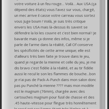
votre voiture à un feu rouge… Voilà… Aux USA (ça
dépend des états) vous l’avez sur vous, chargé,
un mec arrive il casse votre carreau vous sortez
vous Juge boum ! Voilà, je suis très critique
envers les USA mais là-dessus ils savent se
défendre la loi les couvre et c’est bien normal ! Je
bavarde mais ça donne des infos, même si je
parle de l’arme dans la réalité, Call Of conserve
les spécificités de cette arme unique; elle est
d’ailleurs très bien faite je trouve dans le jeu,
quand je regarde la mienne et celle du jeu, je me
dis bravo c’est fidèle à la réalité, et au tir fidèle
aussi le recul le son les flammes de bouche…bon
je n’ai pas de Pack-A-Punch dans mon salon donc
pas pu Punché la mienne ???? mais mon modèle
est le magnum (76mm), chargée avec des
cartouches magnum pour fusil de chasse et des
.45 haute-vitesse pour flingue très honnêtement
le recul est sec l’arme étant très légère et à