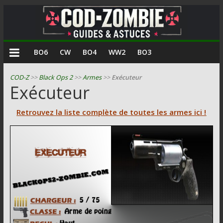
COD
BO6
CW
BO4
WW2
BO3
Zombie
COD-Z
>>
Black Ops 2
>>
Armes
>>
Exécuteur
Exécuteur
Guides
et
Retrouvez la liste complète de toutes les armes ici !
astuces
pour
le
mode
zombie
de
Call
of
Duty