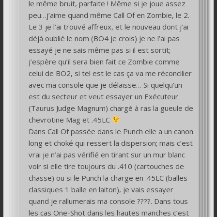
le même bruit, parfaite ! Même si je joue assez
peu…j’aime quand même Call Of en Zombie, le 2.
Le 3 je l’ai trouvé affreux, et le nouveau dont j’ai
déjà oublié le nom (BO4 je crois) je ne l’ai pas
essayé je ne sais même pas si il est sortit;
j’espère qu’il sera bien fait ce Zombie comme
celui de BO2, si tel est le cas ça va me réconcilier
avec ma console que je délaisse… Si quelqu’un
est du secteur et veut essayer un Exécuteur
(Taurus Judge Magnum) chargé à ras la gueule de
chevrotine Mag et .45LC
Dans Call Of passée dans le Punch elle a un canon
long et choké qui ressert la dispersion; mais c’est
vrai je n’ai pas vérifié en tirant sur un mur blanc
voir si elle tire toujours du .410 (cartouches de
chasse) ou si le Punch la charge en .45LC (balles
classiques 1 balle en laiton), je vais essayer
quand je rallumerais ma console ????. Dans tous
les cas One-Shot dans les hautes manches c’est