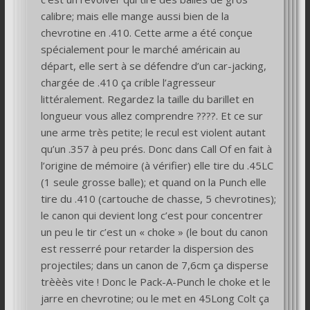
calibre; mais elle mange aussi bien de la
chevrotine en .410. Cette arme a été conçue
spécialement pour le marché américain au
départ, elle sert à se défendre d’un car-jacking,
chargée de .410 ça crible l’agresseur
littéralement. Regardez la taille du barillet en
longueur vous allez comprendre ????. Et ce sur
une arme très petite; le recul est violent autant
qu’un .357 à peu prés. Donc dans Call Of en fait à
l’origine de mémoire (à vérifier) elle tire du .45LC
(1 seule grosse balle); et quand on la Punch elle
tire du .410 (cartouche de chasse, 5 chevrotines);
le canon qui devient long c’est pour concentrer
un peu le tir c’est un « choke » (le bout du canon
est resserré pour retarder la dispersion des
projectiles; dans un canon de 7,6cm ça disperse
trèèès vite ! Donc le Pack-A-Punch le choke et le
jarre en chevrotine; ou le met en 45Long Colt ça