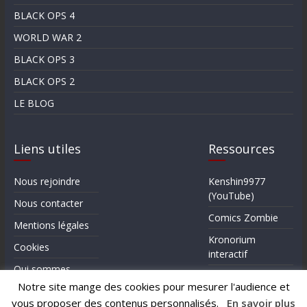
BLACK OPS 4
WORLD WAR 2
BLACK OPS 3
BLACK OPS 2
LE BLOG
Liens utiles
Ressources
Nous rejoindre
Kenshin9977
(YouTube)
Nous contacter
Comics Zombie
Mentions légales
Kronorium
Cookies
interactif
Qui sommes-
Forum Reddit (en)
nous?
Notre site mange des cookies pour mesurer l'audience et
vous proposer des contenus personnalisés.
En savoir plus