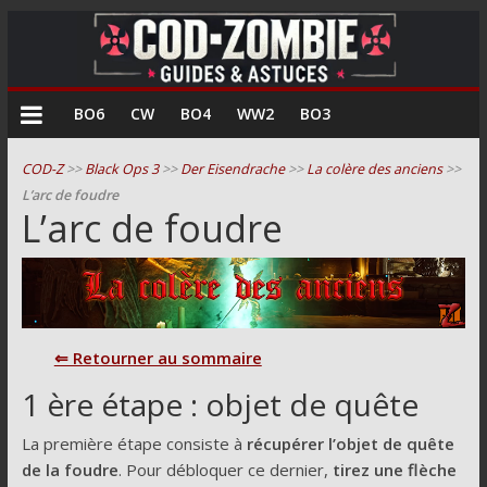
COD
BO6
CW
BO4
WW2
BO3
Zombie
COD-Z
>>
Black Ops 3
>>
Der Eisendrache
>>
La colère des anciens
>>
L’arc de foudre
Guides
L’arc de foudre
et
astuces
pour
le
mode
⇐ Retourner au sommaire
zombie
de
1 ère étape : objet de quête
Call
of
La première étape consiste à
récupérer l’objet de quête
Duty
de la foudre
. Pour débloquer ce dernier,
tirez une flèche