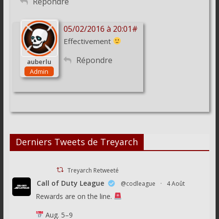
Répondre
05/02/2016 à 20:01#
Effectivement
Répondre
auberlu
Admin
Derniers Tweets de Treyarch
Treyarch Retweeté
Call of Duty League
@codleague
·
4 Août
Rewards are on the line.
Aug. 5–9