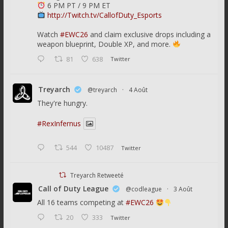
6 PM PT / 9 PM ET
http://Twitch.tv/CallofDuty_Esports
Watch
#EWC26
and claim exclusive drops including a
weapon blueprint, Double XP, and more.
81
638
Twitter
Treyarch
@treyarch
·
4 Août
They're hungry.
#RexInfernus
544
10487
Twitter
Treyarch Retweeté
Call of Duty League
@codleague
·
3 Août
All 16 teams competing at
#EWC26
20
333
Twitter