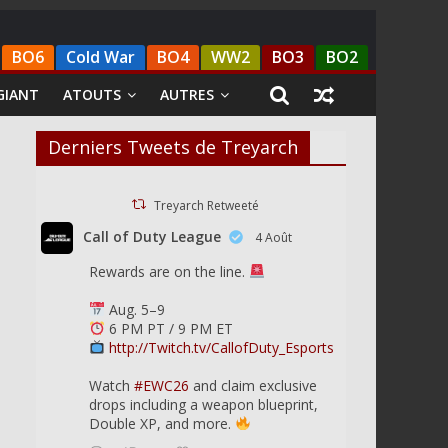
BO6
Cold War
BO4
WW2
BO3
BO2
GIANT
ATOUTS
AUTRES
Derniers Tweets de Treyarch
Treyarch Retweeté
Call of Duty League
4 Août
Rewards are on the line.
Aug. 5–9
6 PM PT / 9 PM ET
http://Twitch.tv/CallofDuty_Esports
Watch
#EWC26
and claim exclusive
drops including a weapon blueprint,
Double XP, and more.