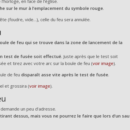
l’horloge, en face de l’église.
èche sur le mur à l’emplacement du symbole rouge
.
te (foudre, vide…), celle du feu sera annulée.
u
 boule de feu qui se trouve dans la zone de lancement de la
n test de fusée soit effectué
. Juste après que le test soit
ée et tirez avec votre arc sur la boule de feu (
voir image
).
oule de feu
disparaît asse vite après le test de fusée
.
el et grossira (
voir image
).
eu
et demande un peu d’adresse.
 tirant dessus, mais vous ne pourrez le faire que lors d’un sau