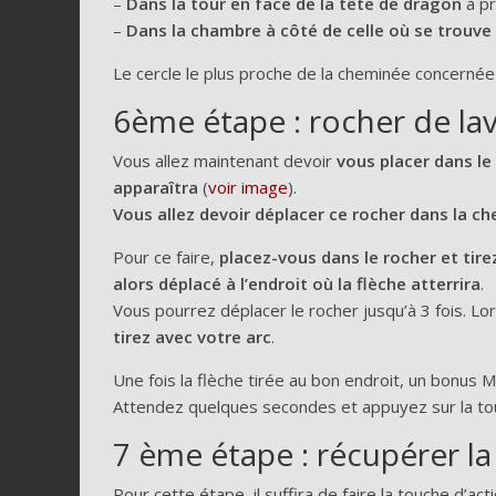
–
Dans la tour en face de la tête de dragon
à pr
–
Dans la chambre à côté de celle où se trouve
Le cercle le plus proche de la cheminée concernée
6ème étape : rocher de la
Vous allez maintenant devoir
vous placer dans le 
apparaîtra
(
voir image
).
Vous allez devoir déplacer ce rocher dans la
Pour ce faire,
placez-vous dans le rocher et tir
alors déplacé à l’endroit où la flèche atterrira
.
Vous pourrez déplacer le rocher jusqu’à 3 fois. L
tirez avec votre arc
.
Une fois la flèche tirée au bon endroit, un bonus M
Attendez quelques secondes et appuyez sur la touc
7 ème étape : récupérer la
Pour cette étape, il suffira de faire la touche d’a