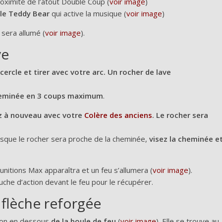
oximité de l’atout Double Coup (
voir image
)
 le Teddy Bear
qui active la musique (
voir image
)
 sera allumé (
voir image
).
ve
cercle et tirer avec votre arc. Un rocher de lave
 cheminée en 3 coups maximum
.
ez à nouveau avec votre
Colère des anciens
. Le rocher sera
orsque le rocher sera proche de la cheminée,
visez la cheminée e
unitions Max apparaîtra et un feu s’allumera (
voir image
).
he d’action devant le feu pour le récupérer.
 flèche reforgée
ction en dessous
de la boule de feu
(
voir image
). Elle se trouve au