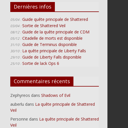
Dernières infos
Guide quête principale de Shattered
05/04 :
Sortie de Shattered Veil
03/04 :
Guide de la quête principale de CDM
08/12 :
Citadelle de morts est disponible
05/12 :
Guide de Terminus disponible
31/10 :
La quête principale de Liberty Falls
30/10 :
Guide de Liberty Falls disponible
29/10 :
Sortie de lack Ops 6
25/10 :
Commentaires récents
Zephyreos
dans
Shadows of Evil
auberlu
dans
La quête principale de Shattered
Veil
Personne
dans
La quête principale de Shattered
Veil