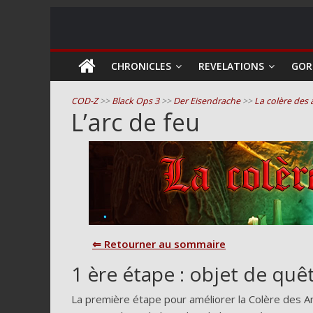
COD
CHRONICLES
REVELATIONS
GOR
Zombie
COD-Z
>>
Black Ops 3
>>
Der Eisendrache
>>
La colère des 
L’arc de feu
Guides
et
astuces
pour
le
mode
zombie
⇐ Retourner au sommaire
de
Call
1 ère étape : objet de quê
of
Duty
La première étape pour améliorer la Colère des A