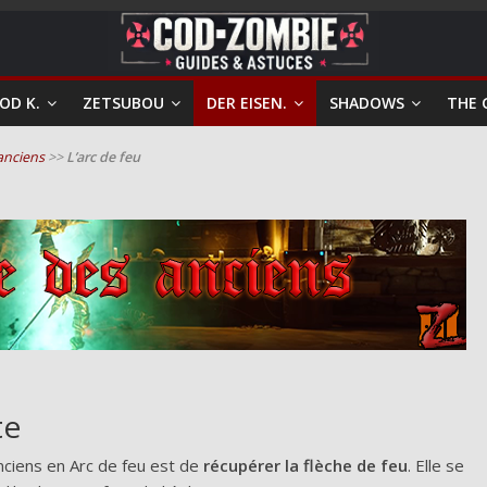
OD K.
ZETSUBOU
DER EISEN.
SHADOWS
THE 
anciens
>>
L’arc de feu
te
nciens en Arc de feu est de
récupérer la flèche de feu
. Elle se