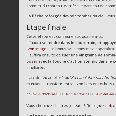
sommet du château, derrière le panneau de comm
La flèche reforgée devrait tomber du ciel
, vous
Etape finale
Cette étape est commune aux quatre arcs.
Il faudra se
rendre dans le souterrain, et appuye
(
voir image
). Un bonus ‘Munitions max’ apparaîtra.
Il suffira ensuite de
tuer une vingtaine de zombie
poser avec la touche d’action son arc dans le c
améliorée.
L’arc de feu amélioré ou ‘
Kreeaho’ahm nal Ahmho
munitions, transforment les zombies en rochers de
COD-Z
>>
Black Ops 3
>>
Der Eisendrache
>>
La colère des 
Vous cherchez d'autres joueurs ? Rejoignez
notre
Laisser un commentaire