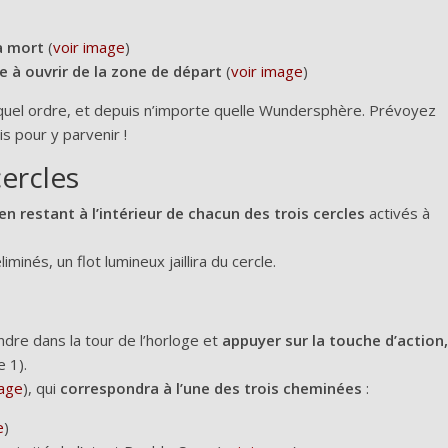
a mort
(
voir image
)
e à ouvrir de la zone de départ
(
voir image
)
 quel ordre, et depuis n’importe quelle Wundersphère. Prévoyez
is pour y parvenir !
cercles
n restant à l’intérieur de chacun des trois cercles
activés à
inés, un flot lumineux jaillira du cercle.
ndre dans la tour de l’horloge et
appuyer sur la touche d’action,
 1).
mage
), qui
correspondra à l’une des trois cheminées
:
e
)