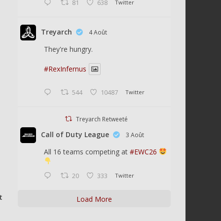
81
638
Twitter
Treyarch
4 Août
They're hungry.
#RexInfernus
544
10487
Twitter
Treyarch Retweeté
Call of Duty League
3 Août
All 16 teams competing at
#EWC26
20
333
Twitter
t
Load More