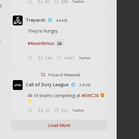
81
638
Twitter
t
Treyarch
4 Août
They're hungry.
#RexInfernus
544
10487
Twitter
Treyarch Retweeté
Call of Duty League
3 Août
All 16 teams competing at
#EWC26
20
333
Twitter
Load More