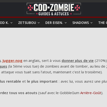
OD K.
ZETSUBOU
DER EISEN.
SHADOWS
THE 
),
Jugger-nog
en anglais
,
sert à vous
donner plus de vie
(210%) 
ques
(la 5ème vous tue) de zombies avant de tomber, au lieu de
attaque vous tuait sans l’atout, maintenant c’est la troisième).
plus rentable
et
le plus important
: avec lui, vous aurez une plu
rdez tous vos atouts
(sauf avec le GobbleGum
Arrière-Goût
).