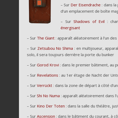
– Sur
Der Eisendrache
: dans la
d’un emplacement de boîte ma
– Sur
Shadows of Evil
: cha
énergisant
– Sur
The Giant
: apparaît aléatoirement à l’un d
– Sur
Zetsubou No Shima
: en multijoueur, appara
solo, il sera toujours derrière la porte du bunker
– Sur
Gorod Krovi
: dans le premier bâtiment, au 
– Sur
Revelations
: au 1er étage de Nacht der Unt
– Sur
Verrückt
: dans la zone de départ à côté d’u
– Sur
Shi No Numa
: apparaît aléatoirement dans l
– Sur
Kino Der Toten
: dans la salle du théâtre, j
– Sur
Ascension
: dans le bâtiment du courant, à c