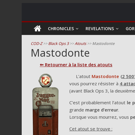
COD
CHRONICLES
REVELATIONS
GOR
Zombie
COD-Z
>>
Black Ops 3
>>
Atouts
>>
Mastodonte
Mastodonte
Guides
et
⇐ Retourner à la liste des atouts
astuces
L’atout
Mastodonte
(
2 500
pour
vous pourrez résister à
4
atta
le
(avant Black Ops 3, la deuxième 
mode
zombie
C’est probablement l’atout
le 
de
grande
marge d’erreur
.
Call
Lorsque vous mourrez, vous
pe
of
Duty
Cet atout se trouve :