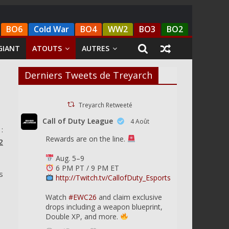
BO6
Cold War
BO4
WW2
BO3
BO2
GIANT
ATOUTS
AUTRES
Derniers Tweets de Treyarch
Treyarch Retweeté
Call of Duty League
4 Août
:
Rewards are on the line.
2
Aug. 5–9
6 PM PT / 9 PM ET
s
http://Twitch.tv/CallofDuty_Esports
Watch
#EWC26
and claim exclusive
drops including a weapon blueprint,
Double XP, and more.