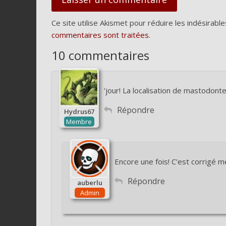
Ce site utilise Akismet pour réduire les indésirable
commentaires sont traitées
.
10 commentaires
‘jour! La localisation de mastodont
Répondre
Hydrus67
Membre
Encore une fois! C’est corrigé me
Répondre
auberlu
Admin