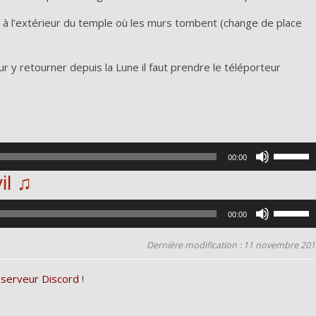
u à l’extérieur du temple où les murs tombent (change de place
r y retourner depuis la Lune il faut prendre le téléporteur
Utilisez
00:00
les
il ♫
flèches
haut/bas
Utilisez
00:00
pour
les
augment
flèches
Dernière modification : 11 novembre 201
ou
haut/bas
diminue
 serveur Discord
!
pour
le
augment
volume.
ou