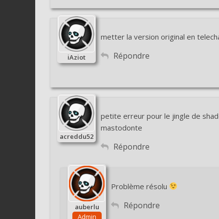
metter la version original en tele
Répondre
iAziot
petite erreur pour le jingle de sha
mastodonte
acreddu52
Répondre
Problème résolu
Répondre
auberlu
Admin