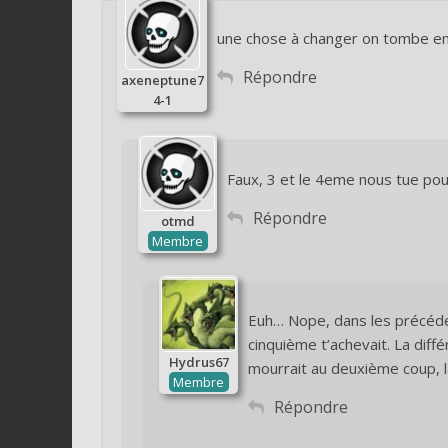
une chose à changer on tombe en 
Répondre
axeneptune7
4-1
Faux, 3 et le 4eme nous tue po
Répondre
otmd
Membre
Euh… Nope, dans les précéden
cinquième t’achevait. La diff
Hydrus67
mourrait au deuxième coup, l
Membre
Répondre