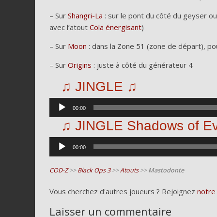
– Sur
Shangri-La
: sur le pont du côté du geyser o
avec l’atout
Cola énergisant
)
– Sur
Moon
: dans la Zone 51 (zone de départ), pou
– Sur
Origins
: juste à côté du générateur 4
♫ JINGLE ♫
Lecteur
00:00
audio
♫ JINGLE Shadows of Ev
Lecteur
00:00
audio
COD-Z
>>
Black Ops 3
>>
Atouts
>>
Mastodonte
Vous cherchez d'autres joueurs ? Rejoignez
notre
Laisser un commentaire