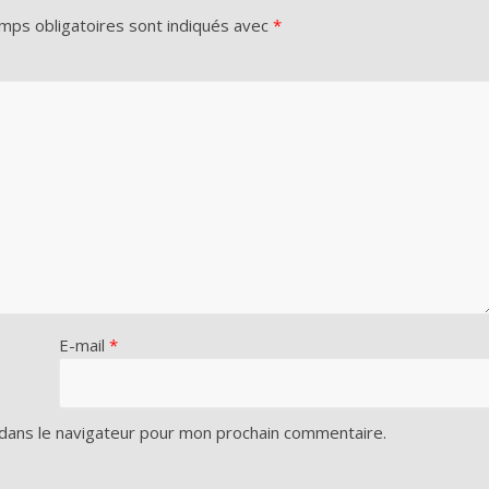
mps obligatoires sont indiqués avec
*
diminue
le
volume.
E-mail
*
dans le navigateur pour mon prochain commentaire.