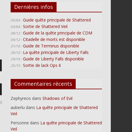
Dernières infos
Guide quête principale de Shattered
05/04 :
Sortie de Shattered Veil
03/04 :
Guide de la quête principale de CDM
08/12 :
Citadelle de morts est disponible
05/12 :
Guide de Terminus disponible
31/10 :
La quête principale de Liberty Falls
30/10 :
Guide de Liberty Falls disponible
29/10 :
Sortie de lack Ops 6
25/10 :
Commentaires récents
Zephyreos
dans
Shadows of Evil
er
5
auberlu
dans
La quête principale de Shattered
Veil
r
Personne
dans
La quête principale de Shattered
er
Veil