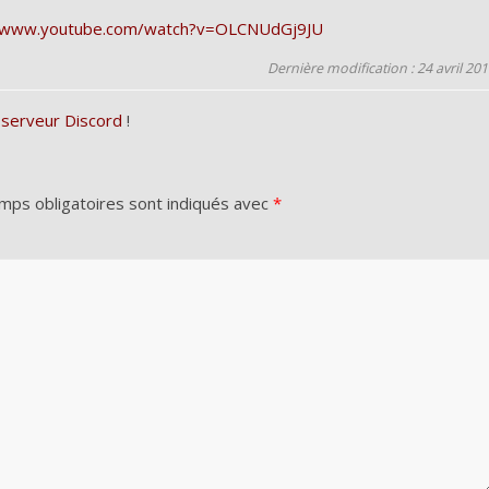
//www.youtube.com/watch?v=OLCNUdGj9JU
Dernière modification : 24 avril 20
 serveur Discord
!
mps obligatoires sont indiqués avec
*