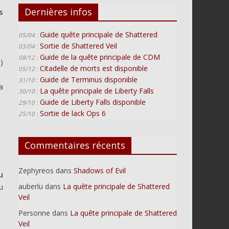
Dernières infos
s
Guide quête principale de Shattered
05/04 :
Sortie de Shattered Veil
03/04 :
Guide de la quête principale de CDM
08/12 :
e
)
Citadelle de morts est disponible
05/12 :
Guide de Terminus disponible
31/10 :
a
La quête principale de Liberty Falls
30/10 :
Guide de Liberty Falls disponible
29/10 :
Sortie de lack Ops 6
25/10 :
Commentaires récents
Zephyreos
dans
Shadows of Evil
u
u
auberlu
dans
La quête principale de Shattered
Veil
Personne
dans
La quête principale de Shattered
Veil