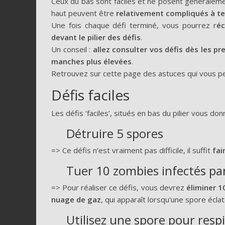
Ceux du bas sont faciles et ne posent généraleme
haut peuvent être
relativement compliqués à t
Une fois chaque défi terminé, vous pourrez r
éc
devant le pilier des défis
.
Un conseil :
allez consulter vos défis dès les pr
manches plus élevées
.
Retrouvez sur cette page des astuces qui vous pe
Défis faciles
Les défis ‘faciles’, situés en bas du pilier vous d
Détruire 5 spores
=> Ce défis n’est vraiment pas difficile, il suffit
fai
Tuer 10 zombies infectés par
=> Pour réaliser ce défis, vous devrez
éliminer 1
nuage de gaz
, qui apparaît lorsqu’une spore éclat
Utilisez une spore pour respi