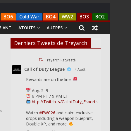
BO6
Cold War
BO4
WW2
BO3
BO2
GIANT
ATOUTS
AUTRES
Derniers Tweets de Treyarch
Treyarch Retweeté
Call of Duty League
4 Août
Rewards are on the line.
Aug. 5–9
6 PM PT / 9 PM ET
http://Twitch.tv/CallofDuty_Esports
s
Watch
#EWC26
and claim exclusive
drops including a weapon blueprint,
Double XP, and more.