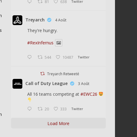
n
81
638
Twitter
n
Treyarch
4 Août
s
They're hungry.
#RexInfernus
544
10487
Twitter
Treyarch Retweeté
Call of Duty League
3 Août
All 16 teams competing at
#EWC26
20
333
Twitter
n
Load More