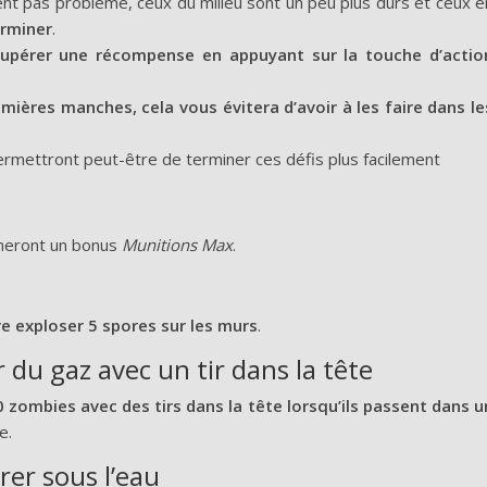
nt pas problème, ceux du milieu sont un peu plus durs et ceux e
erminer
.
upérer une récompense en appuyant sur la touche d’actio
emières manches, cela vous évitera d’avoir à les faire dans le
rmettront peut-être de terminer ces défis plus facilement
onneront un bonus
Munitions Max
.
re exploser 5 spores sur les murs
.
 du gaz avec un tir dans la tête
0 zombies avec des tirs dans la tête lorsqu’ils passent dans u
e.
rer sous l’eau