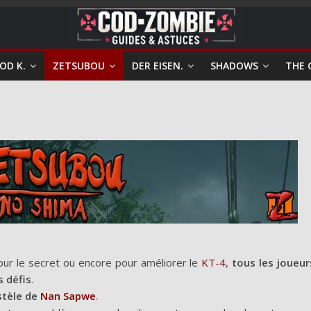
OD K.
ZETSUBOU
DER EISEN.
SHADOWS
THE 
our le secret ou encore pour améliorer le
KT-4
,
tous les joueur
s défis
.
 stèle de
Nan Sapwe
.