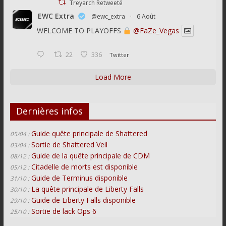
Treyarch Retweeté
EWC Extra
@ewc_extra
·
6 Août
WELCOME TO PLAYOFFS
@FaZe_Vegas
22
336
Twitter
Load More
Dernières infos
Guide quête principale de Shattered
05/04 :
Sortie de Shattered Veil
03/04 :
Guide de la quête principale de CDM
08/12 :
Citadelle de morts est disponible
05/12 :
Guide de Terminus disponible
31/10 :
La quête principale de Liberty Falls
30/10 :
Guide de Liberty Falls disponible
29/10 :
Sortie de lack Ops 6
25/10 :