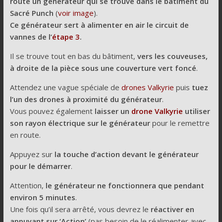
route un générateur qui se trouve dans le bâtiment du
Sacré Punch
(
voir image
).
Ce générateur sert à alimenter en air le circuit de
vannes de l’
étape 3
.
Il se trouve tout en bas du bâtiment,
vers les couveuses,
à droite de la pièce sous une couverture vert foncé
.
Attendez une vague spéciale de
drones Valkyrie
puis
tuez
l’un des drones à proximité du générateur
.
Vous pouvez également
laisser un
drone Valkyrie
utiliser
son rayon électrique sur le générateur
pour le remettre
en route.
Appuyez sur
la touche d’action devant le générateur
pour le démarrer
.
Attention,
le générateur ne fonctionnera que pendant
environ 5 minutes
.
Une fois qu’il sera arrêté, vous devrez le
réactiver en
appuyant sur ‘Action’
(pas besoin de le réalimenter avec