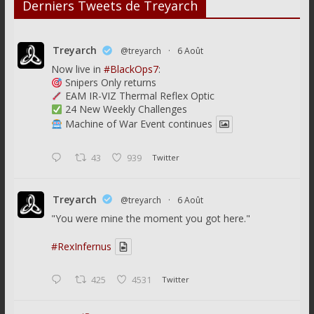
Derniers Tweets de Treyarch
Treyarch
@treyarch
·
6 Août
Now live in
#BlackOps7
:
Snipers Only returns
EAM IR-VIZ Thermal Reflex Optic
24 New Weekly Challenges
Machine of War Event continues
43
939
Twitter
Treyarch
@treyarch
·
6 Août
"You were mine the moment you got here."
#RexInfernus
425
4531
Twitter