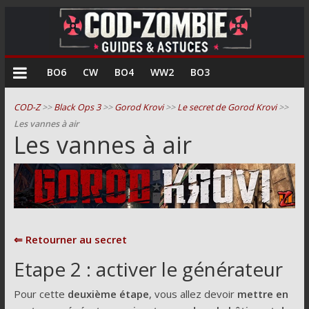
COD
BO6
CW
BO4
WW2
BO3
Zombie
COD-Z
>>
Black Ops 3
>>
Gorod Krovi
>>
Le secret de Gorod Krovi
>>
Les vannes à air
Guides
Les vannes à air
et
astuces
pour
le
mode
zombie
⇐ Retourner au secret
de
Etape 2 : activer le générateur
Call
of
Pour cette
deuxième étape
, vous allez devoir
mettre en
Duty