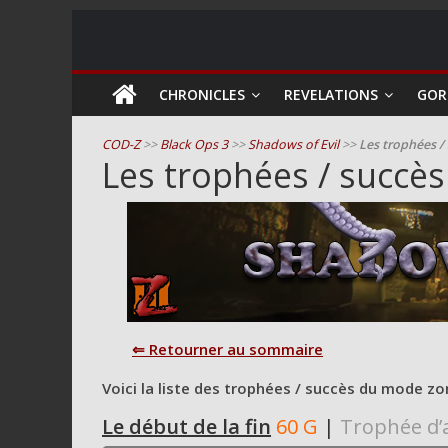
COD
CHRONICLES
REVELATIONS
GOR
Zombie
COD-Z
>>
Black Ops 3
>>
Shadows of Evil
>>
Les trophées /
Les trophées / succès
Guides
et
astuces
pour
le
mode
zombie
⇐ Retourner au sommaire
de
Call
Voici la liste des trophées / succès du mode z
of
Le début de la fin
60 G
|
Trophée d’
Duty