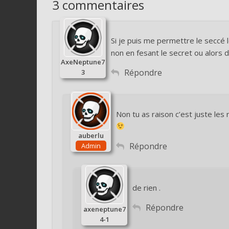
3 commentaires
Si je puis me permettre le seccé l
non en fesant le secret ou alors di
AxeNeptune7
Répondre
3
Non tu as raison c’est juste les r
auberlu
Répondre
Admin
de rien .
Répondre
axeneptune7
4-1