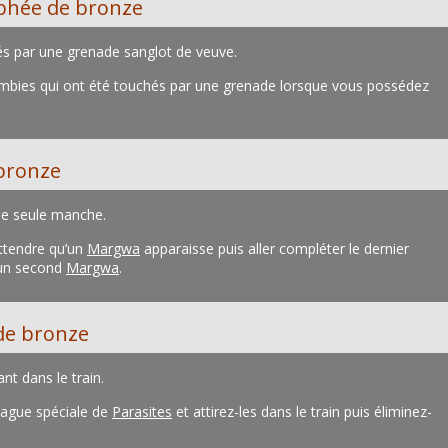
phée de bronze
és par une grenade sanglot de veuve.
ombies qui ont été touchés par une grenade lorsque vous possédez
bronze
ne seule manche.
ttendre qu’un
Margwa
apparaisse puis aller compléter le dernier
e un second
Margwa
.
de bronze
nt dans le train.
vague spéciale de
Parasites
et attirez-les dans le train puis éliminez-