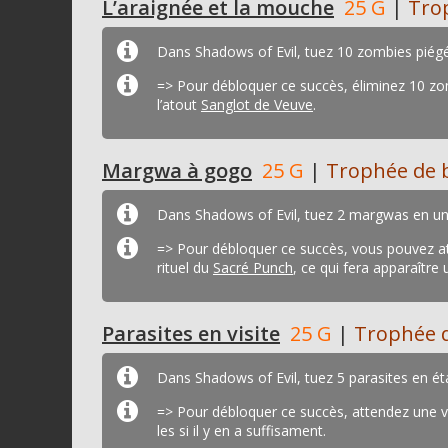
L’araignée et la mouche
25 G
|
Tro
Dans Shadows of Evil, tuez 10 zombies piég
=> Pour débloquer ce succès, éliminez 10 z
l’atout
Sanglot de Veuve
.
Margwa à gogo
25 G
|
Trophée de 
Dans Shadows of Evil, tuez 2 margwas en u
=> Pour débloquer ce succès, vous pouvez a
rituel du
Sacré Punch
, ce qui fera apparaîtr
Parasites en visite
25 G
|
Trophée 
Dans Shadows of Evil, tuez 5 parasites en éta
=> Pour débloquer ce succès, attendez une 
les si il y en a suffisament.