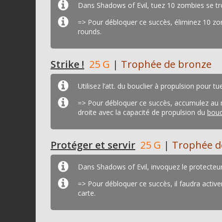
Dans Shadows of Evil, tuez 10 zombies se trou
=> Pour débloquer ce succès, éliminez 10 zom
rounds.
Strike !
25 G
|
Trophée de bronze
Utilisez l’att. du bouclier à propulsion pour 
=> Pour débloquer ce succès, accumulez au m
droite avec la capacité de propulsion du
bouc
Protéger et servir
25 G
|
Trophée d
Dans Shadows of Evil, invoquez le protecteur 
=> Pour débloquer ce succès, il faudra active
carte.