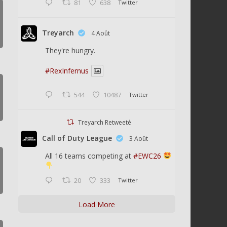
81
638
Twitter
Treyarch
4 Août
They're hungry.
#RexInfernus
544
10487
Twitter
Treyarch Retweeté
Call of Duty League
3 Août
All 16 teams competing at
#EWC26
20
333
Twitter
Load More