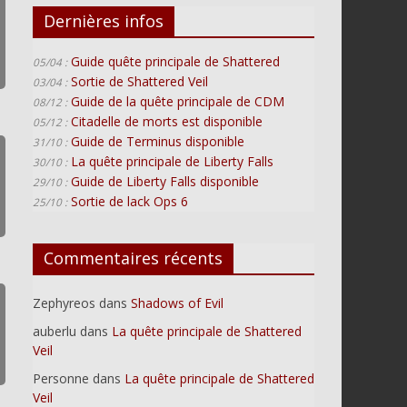
Dernières infos
Guide quête principale de Shattered
05/04 :
Sortie de Shattered Veil
03/04 :
Guide de la quête principale de CDM
08/12 :
Citadelle de morts est disponible
05/12 :
Guide de Terminus disponible
31/10 :
La quête principale de Liberty Falls
30/10 :
Guide de Liberty Falls disponible
29/10 :
Sortie de lack Ops 6
25/10 :
Commentaires récents
Zephyreos
dans
Shadows of Evil
auberlu
dans
La quête principale de Shattered
Veil
Personne
dans
La quête principale de Shattered
Veil