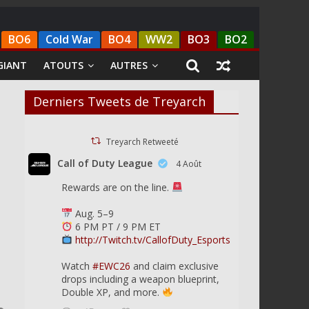
BO6
Cold War
BO4
WW2
BO3
BO2
GIANT
ATOUTS
AUTRES
Derniers Tweets de Treyarch
Treyarch Retweeté
Call of Duty League
4 Août
Rewards are on the line.
Aug. 5–9
6 PM PT / 9 PM ET
http://Twitch.tv/CallofDuty_Esports
Watch
#EWC26
and claim exclusive
drops including a weapon blueprint,
Double XP, and more.