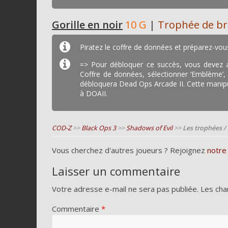
Gorille en noir
10 G
|
Trophée de b
Piratez le coffre de données et préparez-vo
=> Pour débloquer ce succès, vous devez 
Coffre de données, sélectionner ‘Emblème’,
débloquera Dead Ops Arcade II. Cette manipu
à DOAII.
COD-Z
>>
Black Ops 3
>>
Shadows of Evil
>>
Les trophées /
Vous cherchez d'autres joueurs ? Rejoignez
notre
Laisser un commentaire
Votre adresse e-mail ne sera pas publiée.
Les cha
Commentaire
*