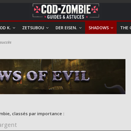
OD K.
ZETSUBOU
DER EISEN.
SHADOWS
THE 
 succès
ombie, classés par importance :
argent