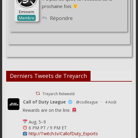
prochaine fois
Emixem
Répondre
Membre
Derniers Tweets de Treyarch
Treyarch Retweeté
Call of Duty League
@codleague
·
4 Août
Rewards are on the line.
Aug. 5–9
6 PM PT / 9 PM ET
http://Twitch.tv/CallofDuty_Esports