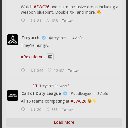
Watch
#EWC26
and claim exclusive drops including a
weapon blueprint, Double XP, and more.
81
638
Twitter
Treyarch
@treyarch
·
4 Août
They're hungry.
#RexInfernus
544
10487
Twitter
Treyarch Retweeté
Call of Duty League
@codleague
·
3 Août
All 16 teams competing at
#EWC26
20
333
Twitter
Load More