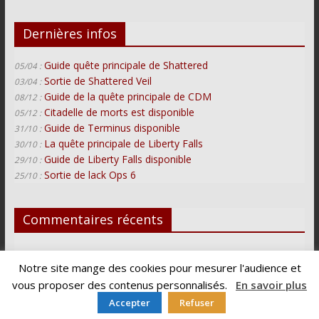
Dernières infos
Guide quête principale de Shattered
05/04 :
Sortie de Shattered Veil
03/04 :
Guide de la quête principale de CDM
08/12 :
Citadelle de morts est disponible
05/12 :
Guide de Terminus disponible
31/10 :
La quête principale de Liberty Falls
30/10 :
Guide de Liberty Falls disponible
29/10 :
Sortie de lack Ops 6
25/10 :
Commentaires récents
Zephyreos
dans
Shadows of Evil
Notre site mange des cookies pour mesurer l'audience et
auberlu
dans
La quête principale de Shattered Veil
vous proposer des contenus personnalisés.
En savoir plus
Personne
dans
La quête principale de Shattered Veil
Accepter
Refuser