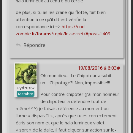
halo lumineux au centre du cercle
de plus, si tu as les crane qui flotte, fait bien
attention à ce qu’il dit est vérifie la
correspondance ici =>
https://cod-
zombie.fr/forums/topic/le-secret/#post-1409
Répondre
19/08/2016 à 6:03#
Oh mon dieu… Le Chipoteur a subit
un… Chipotage?! Non, impossible!!!
Hydrus67
Membre
Pour contre-chipoter (j’ai mon honneur
de chipoteur a défendre tout de
même! ^^) je faisais référence au moment ou
l’urne « disparaît », après que tu es correctement
écris son nom et que le halo lumineux violet
« sort » de la dalle, il faut cliquer sur action sur le-