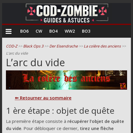
COD
BO6
CW
BO4
WW2
BO3
Zombie
COD-Z
>>
Black Ops 3
>>
Der Eisendrache
>>
La colère des anciens
>>
L’arc du vide
Guides
L’arc du vide
et
astuces
pour
le
mode
⇐ Retourner au sommaire
zombie
de
1 ère étape : objet de quête
Call
of
La première étape consiste à
récupérer l’objet de quête
Duty
du vide
. Pour débloquer ce dernier,
tirez une flèche