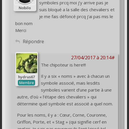
symboles prcq moi j’y arrive pas je
Nobilo
suis bloqué a la salle des chevaliers et
je me fais défoncé prcq j’ai pas mis le
bon nom
Merci
Répondre
27/04/2017 à 20:14#
The chipoteur is here!!!
Il y a six « noms » avec à chacun un
hydrus67
Membre
symbole associé, mais lesdits
symboles varient d’une partie à une
autre, d’où « l’étape des chevaliers » qui
détermine quel symbole est associé a quel nom.
Pour les noms, il y a : Cœur, Corne, Couronne,
Griffon, Porte, et « Stag » (qui signifie cerf en
anglais. Je sais pas pourquoi ils l’ont laissé tel