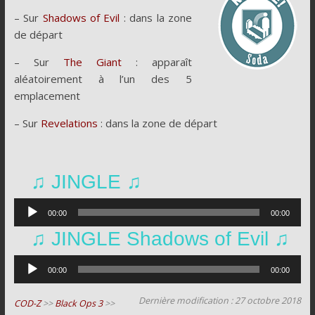
– Sur
Shadows of Evil
: dans la zone
de départ
– Sur
The Giant
: apparaît
aléatoirement à l’un des 5
emplacement
– Sur
Revelations
: dans la zone de départ
♫ JINGLE ♫
Lecteur
00:00
00:00
audio
♫ JINGLE Shadows of Evil ♫
Lecteur
00:00
00:00
audio
Dernière modification : 27 octobre 2018
COD-Z
>>
Black Ops 3
>>