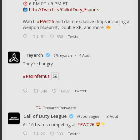
6 PM PT / 9 PM ET
http://Twitch.tv/CallofDuty_Esports
Watch
#EWC26
and claim exclusive drops including a
weapon blueprint, Double XP, and more.
81
638
Twitter
Treyarch
@treyarch
·
4 Août
They're hungry.
#RexInfernus
544
10487
Twitter
Treyarch Retweeté
Call of Duty League
@codleague
·
3 Août
All 16 teams competing at
#EWC26
20
333
Twitter