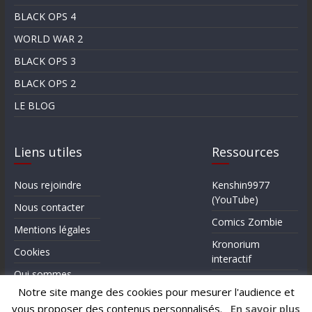
BLACK OPS 4
WORLD WAR 2
BLACK OPS 3
BLACK OPS 2
LE BLOG
Liens utiles
Ressources
Nous rejoindre
Kenshin9977
(YouTube)
Nous contacter
Comics Zombie
Mentions légales
Kronorium
Cookies
interactif
Qui sommes-
Forum Reddit (en)
nous?
Notre site mange des cookies pour mesurer l'audience et
vous proposer des contenus personnalisés.
En savoir plus