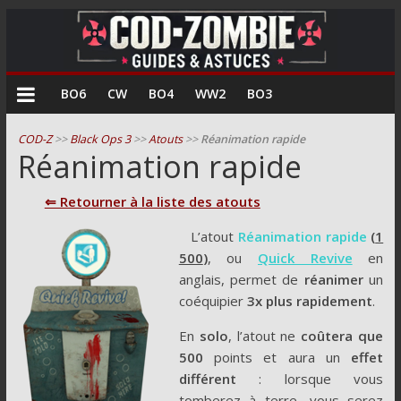
COD
BO6
CW
BO4
WW2
BO3
Zombie
COD-Z
>>
Black Ops 3
>>
Atouts
>>
Réanimation rapide
Réanimation rapide
Guides
et
⇐ Retourner à la liste des atouts
astuces
pour
L’atout
Réanimation rapide
(
1
le
500
)
,
ou
Quick Revive
en
mode
anglais, permet de
réanimer
un
zombie
coéquipier
3x
plus rapidement
.
de
En
solo
, l’atout ne
coûtera que
Call
500
points et aura un
effet
of
différent
: lorsque vous
Duty
tomberez à terre, vous serez