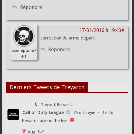
Répondre
17/01/2016 à 19:40#
correction du arme départ
Répondre
axeneptune7
4-1
Derniers Tweets de Treyarch
Treyarch Retweeté
Call of Duty League
@codleague
·
4 Août
Rewards are on the line.
Aug. 5–9