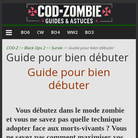
COD
BO6
CW
BO4
WW2
BO3
Zombie
COD-Z
>>
Black Ops 2
>>
Survie
>>
Guide pour bien débuter
Guide pour bien débuter
Guides
et
Guide pour bien
astuces
pour
débuter
le
mode
zombie
Vous débutez dans le mode zombie
de
Call
et vous ne savez pas quelle technique
of
adopter face aux morts-vivants ? Vous
Duty
ne savez pas comment maximiser vos