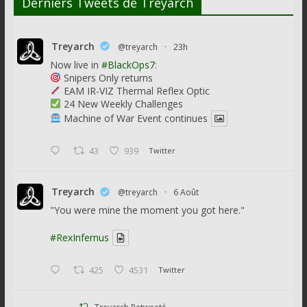
Derniers Tweets de Treyarch
Treyarch
@treyarch
·
23h
Now live in
#BlackOps7
:
Snipers Only returns
EAM IR-VIZ Thermal Reflex Optic
24 New Weekly Challenges
Machine of War Event continues
43
939
Twitter
Treyarch
@treyarch
·
6 Août
"You were mine the moment you got here."
#RexInfernus
425
4531
Twitter