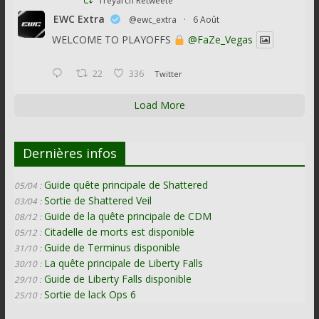
Treyarch Retweeté
EWC Extra
@ewc_extra
·
6 Août
WELCOME TO PLAYOFFS
@FaZe_Vegas
22
336
Twitter
Load More
Dernières infos
Guide quête principale de Shattered
05/04 :
Sortie de Shattered Veil
03/04 :
Guide de la quête principale de CDM
08/12 :
Citadelle de morts est disponible
05/12 :
Guide de Terminus disponible
31/10 :
La quête principale de Liberty Falls
30/10 :
Guide de Liberty Falls disponible
29/10 :
Sortie de lack Ops 6
25/10 :