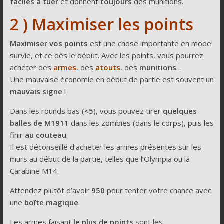
faciles à tuer
et donnent
toujours
des munitions.
2 ) Maximiser les points
Maximiser vos points
est une chose importante en mode
survie, et ce dès le début. Avec les points, vous pourrez
acheter des
armes
, des
atouts
, des
munitions
…
Une mauvaise économie en début de partie est souvent un
mauvais signe
!
Dans les rounds bas (
<5
), vous pouvez tirer
quelques
balles de M1911
dans les zombies (dans le corps), puis les
finir
au couteau
.
Il est déconseillé d’acheter les armes présentes sur les
murs au début de la partie, telles que l’Olympia ou la
Carabine M14.
Attendez plutôt d’avoir
950
pour tenter votre chance avec
une
boîte magique
.
Les armes faisant
le plus de points
sont les