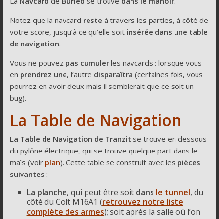
La
Navcard
de
Buried
se trouve
dans le manoir
.
Notez que la navcard
reste
à travers les parties, à côté de
votre score, jusqu’à ce qu’elle soit
insérée dans une table
de navigation
.
Vous ne pouvez
pas
cumuler
les navcards : lorsque vous
en
prendrez une
, l’autre
disparaîtra
(certaines fois, vous
pourrez en avoir deux mais il semblerait que ce soit un
bug).
La Table de Navigation
La Table de Navigation de Tranzit
se trouve en dessous
du pylône électrique, qui se trouve quelque part dans le
maïs (voir
plan
). Cette table se construit avec les
pièces
suivantes
:
La planche
, qui peut être soit
dans
le tunnel
, du
côté du Colt M16A1 (
retrouvez notre liste
complète des armes
); soit après la salle où l’on