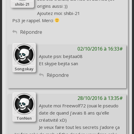
shibi-21
origins aussi :))
Ajoutez moi: shibi-21
Ps3 je rappel. Merci
Répondre
02/10/2016 à 16:33#
Ajoute psn: bejitaa08
Et skype bejita san
Songokay
Répondre
28/10/2016 à 13:35#
Ajoute moi Freewolf72 (ouai le pseudo
date de quand j’avais 8 ans qu’elle
TonNen
créativité xD)
Je veux faire tout les secrets j’adore ça