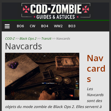
COD
BO6
CW
BO4
WW2
BO3
Zombie
COD-Z
>>
Black Ops 2
>>
Tranzit
>>
Navcards
Navcards
Guides
et
Nav
astuces
pour
card
le
s
mode
zombie
de
Les
Call
Navcards
of
sont des
Duty
objets du mode zombie de Black Ops 2. Elles servent à