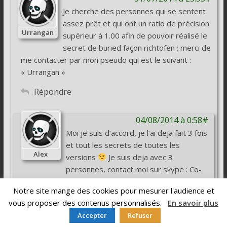
Je cherche des personnes qui se sentent
assez prêt et qui ont un ratio de précision
Urrangan
supérieur à 1.00 afin de pouvoir réalisé le
secret de buried façon richtofen ; merci de
me contacter par mon pseudo qui est le suivant :
« Urrangan »
Répondre
04/08/2014 à 0:58#
Moi je suis d’accord, je l’ai deja fait 3 fois
et tout les secrets de toutes les
Alex
versions
Je suis deja avec 3
personnes, contact moi sur skype : Co-
leader | YaK0_BreaZy
Notre site mange des cookies pour mesurer l'audience et
(j’ai une précision carrière de 1.78
)
vous proposer des contenus personnalisés.
En savoir plus
Répondre
Accepter
Refuser