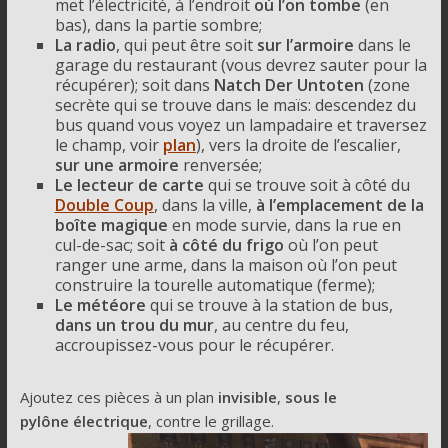
met l’électricité, à l’endroit
où l’on tombe
(en
bas), dans la partie sombre;
La radio
, qui peut être soit
sur l’armoire
dans le
garage du restaurant (vous devrez sauter pour la
récupérer); soit dans
Natch Der Untoten
(zone
secrète qui se trouve dans le maïs: descendez du
bus quand vous voyez un lampadaire et traversez
le champ, voir
plan
), vers la droite de l’escalier,
sur une armoire
renversée;
Le lecteur de carte
qui se trouve soit à côté du
Double Coup
, dans la ville,
à l’emplacement de la
boîte magique
en mode survie, dans la rue en
cul-de-sac; soit
à côté du frigo
où l’on peut
ranger une arme, dans la maison où l’on peut
construire la tourelle automatique (ferme);
Le météore
qui se trouve à la station de bus,
dans un trou du mur
, au centre du feu,
accroupissez-vous pour le récupérer.
Ajoutez ces pièces à un plan
invisible
,
sous le
pylône électrique
, contre le grillage.