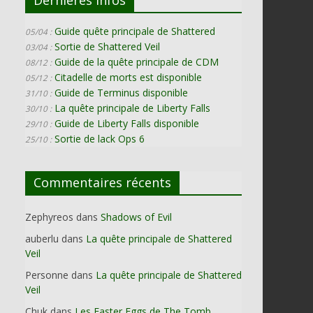
Guide quête principale de Shattered
05/04 :
Sortie de Shattered Veil
03/04 :
Guide de la quête principale de CDM
08/12 :
Citadelle de morts est disponible
05/12 :
Guide de Terminus disponible
31/10 :
La quête principale de Liberty Falls
30/10 :
Guide de Liberty Falls disponible
29/10 :
Sortie de lack Ops 6
25/10 :
Commentaires récents
Zephyreos
dans
Shadows of Evil
auberlu
dans
La quête principale de Shattered
Veil
Personne
dans
La quête principale de Shattered
Veil
Chuk
dans
Les Easter Eggs de The Tomb