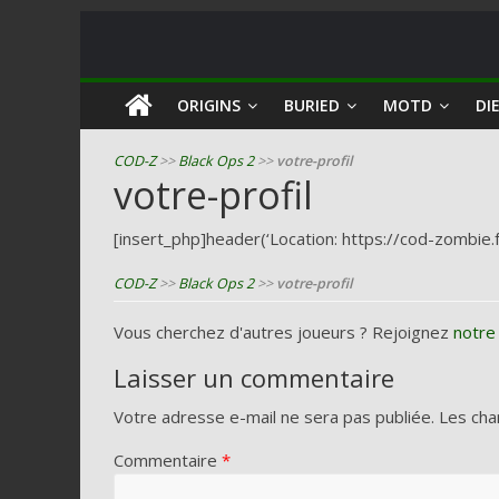
COD
ORIGINS
BURIED
MOTD
DIE
Zombie
COD-Z
>>
Black Ops 2
>>
votre-profil
votre-profil
Guides
et
[insert_php]header(‘Location: https://cod-zombie.f
astuces
COD-Z
>>
Black Ops 2
>>
votre-profil
pour
le
Vous cherchez d'autres joueurs ? Rejoignez
notre
mode
zombie
Laisser un commentaire
de
Votre adresse e-mail ne sera pas publiée.
Les cha
Call
of
Commentaire
*
Duty