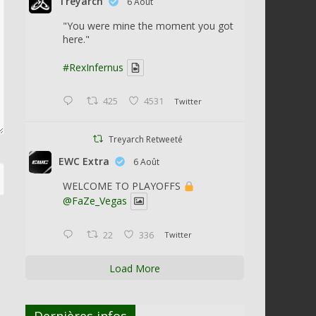
Treyarch
6 Août
"You were mine the moment you got
here."
#RexInfernus
425
4531
Twitter
Treyarch Retweeté
EWC Extra
6 Août
WELCOME TO PLAYOFFS
@FaZe_Vegas
22
336
Twitter
Load More
Dernières infos