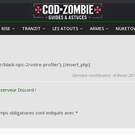
 RISE
TRANZIT
LES ATOUTS
ARMES
NUKETO
r/black-ops-2/votre-profile/’); [/insert_php]
Dernière modification : 8 février 20
 serveur Discord
!
mps obligatoires sont indiqués avec
*