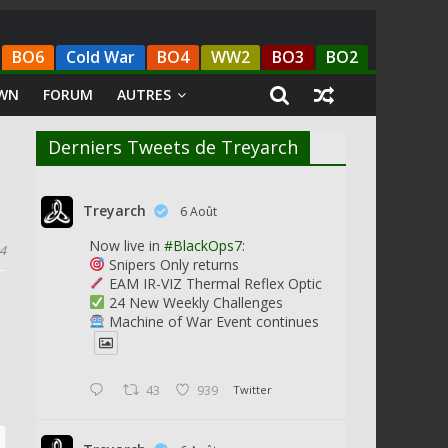
BO6
Cold War
BO4
WW2
BO3
BO2
WN
FORUM
AUTRES
Derniers Tweets de Treyarch
Treyarch
6 Août
Now live in
#BlackOps7
:
14
Snipers Only returns
EAM IR-VIZ Thermal Reflex Optic
24 New Weekly Challenges
Machine of War Event continues
43
939
Twitter