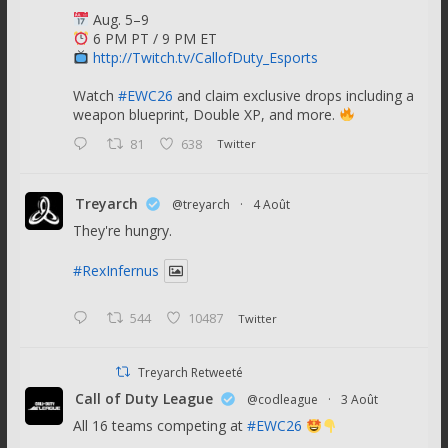
Aug. 5–9
6 PM PT / 9 PM ET
http://Twitch.tv/CallofDuty_Esports
Watch
#EWC26
and claim exclusive drops including a
weapon blueprint, Double XP, and more.
81
638
Twitter
Treyarch
@treyarch
·
4 Août
They're hungry.
#RexInfernus
544
10487
Twitter
Treyarch Retweeté
Call of Duty League
@codleague
·
3 Août
All 16 teams competing at
#EWC26