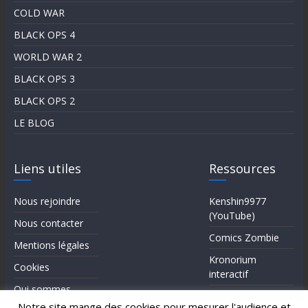
COLD WAR
BLACK OPS 4
WORLD WAR 2
BLACK OPS 3
BLACK OPS 2
LE BLOG
Liens utiles
Ressources
Nous rejoindre
Kenshin9977
(YouTube)
Nous contacter
Comics Zombie
Mentions légales
Kronorium
Cookies
interactif
Qui sommes-
Forum Reddit (en)
nous?
Notre site mange des cookies pour mesurer l'audience et