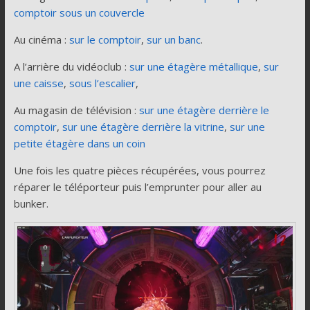
comptoir sous un couvercle
Au cinéma :
sur le comptoir
,
sur un banc
.
A l’arrière du vidéoclub :
sur une étagère métallique
,
sur
une caisse
,
sous l’escalier
,
Au magasin de télévision :
sur une étagère derrière le
comptoir
,
sur une étagère derrière la vitrine
,
sur une
petite étagère dans un coin
Une fois les quatre pièces récupérées, vous pourrez
réparer le téléporteur puis l’emprunter pour aller au
bunker.