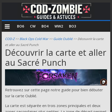
COD
BO6
CW
BO4
WW2
BO3
Zombie
COD-Z
>>
Black Ops Cold War
>>
Guide Oublié
>>
Découvrir la carte
et aller au Sacré Punch
Guides
Découvrir la carte et aller
et
au Sacré Punch
astuces
pour
le
mode
zombie
de
Retrouvez sur cette page notre guide pour bien débuter
Call
sur la carte Oublié.
of
La carte est séparée en trois zones principales et deux
Duty
zones secondaires plus petites. La zone de départ permet