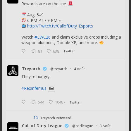
Rewards are on the line.
Aug. 5–9
6 PM PT / 9 PM ET
http://Twitch.tv/CallofDuty_Esports
Watch
#EWC26
and claim exclusive drops including a
weapon blueprint, Double XP, and more.
81
638
Twitter
Treyarch
@treyarch
·
4 Août
They're hungry.
#RexInfernus
544
10487
Twitter
Treyarch Retweeté
Call of Duty League
@codleague
·
3 Août