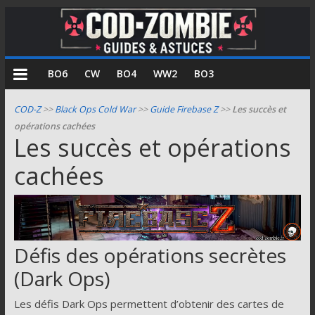
COD
BO6
CW
BO4
WW2
BO3
Zombie
COD-Z
>>
Black Ops Cold War
>>
Guide Firebase Z
>>
Les succès et
opérations cachées
Guides
Les succès et opérations
et
cachées
astuces
pour
le
mode
zombie
Défis des opérations secrètes
de
Call
(Dark Ops)
of
Duty
Les défis Dark Ops permettent d’obtenir des cartes de