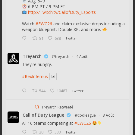
Aug. 5–9
6 PM PT / 9 PM ET
http://Twitch.tv/CallofDuty_Esports
Watch
#EWC26
and claim exclusive drops including a
weapon blueprint, Double XP, and more.
81
638
Twitter
Treyarch
@treyarch
·
4 Août
They're hungry.
#RexInfernus
544
10487
Twitter
Treyarch Retweeté
Call of Duty League
@codleague
·
3 Août
All 16 teams competing at
#EWC26
20
333
Twitter