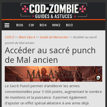
COD
BO6
CW
BO4
WW2
BO3
Zombie
COD-Z
>>
Black Ops 4
>>
Guide de Mal ancien
>>
Accéder au sacré
punch de Mal ancien
Guides
Accéder au sacré punch
et
de Mal ancien
astuces
pour
le
mode
zombie
de
Le Sacré Punch permet d’améliorer les armes
Call
conventionnelles pour 5 000 points, augmentant le nombre
of
de munitions et la puissance. Il permet également
Duty
d’ajouter un effet spécial aléatoire à une arme déjà