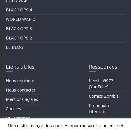
COLD WAR
BLACK OPS 4
WORLD WAR 2
BLACK OPS 3
BLACK OPS 2
LE BLOG
Liens utiles
Ressources
Nous rejoindre
Kenshin9977
(YouTube)
Nous contacter
Comics Zombie
Mentions légales
Kronorium
Cookies
interactif
Qui sommes-
Forum Reddit (en)
nous?
Notre site mange des cookies pour mesurer l'audience et