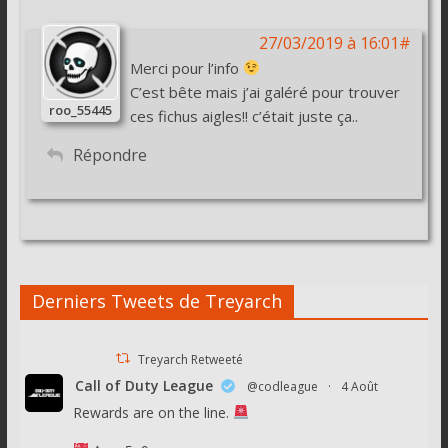
27/03/2019 à 16:01#
Merci pour l’info
C’est bête mais j’ai galéré pour trouver
roo_55445
ces fichus aigles!! c’était juste ça..
Répondre
Derniers Tweets de Treyarch
Treyarch Retweeté
Call of Duty League
@codleague
·
4 Août
Rewards are on the line.