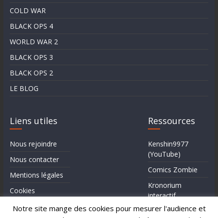
COLD WAR
BLACK OPS 4
WORLD WAR 2
BLACK OPS 3
BLACK OPS 2
LE BLOG
Liens utiles
Ressources
Nous rejoindre
Kenshin9977
(YouTube)
Nous contacter
Comics Zombie
Mentions légales
Kronorium
Cookies
interactif
Qui sommes-
Notre site mange des cookies pour mesurer l'audience et
Forum Reddit (en)
nous?