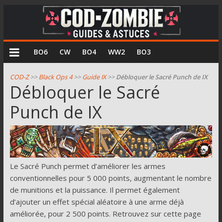
COD
BO6
CW
BO4
WW2
BO3
Zombie
COD-Z
>>
Black Ops 4
>>
Guide IX
>>
Débloquer le Sacré Punch de IX
Débloquer le Sacré
Guides
Punch de IX
et
astuces
pour
le
mode
zombie
Le Sacré Punch permet d’améliorer les armes
de
conventionnelles pour 5 000 points, augmentant le nombre
Call
de munitions et la puissance. Il permet également
of
d’ajouter un effet spécial aléatoire à une arme déjà
Duty
améliorée, pour 2 500 points. Retrouvez sur cette page