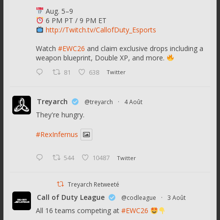
Aug. 5–9
6 PM PT / 9 PM ET
http://Twitch.tv/CallofDuty_Esports
Watch
#EWC26
and claim exclusive drops including a
weapon blueprint, Double XP, and more.
81
638
Twitter
Treyarch
@treyarch
·
4 Août
They're hungry.
#RexInfernus
544
10487
Twitter
Treyarch Retweeté
Call of Duty League
@codleague
·
3 Août
All 16 teams competing at
#EWC26