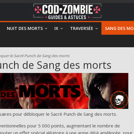
NUIT DES MORTS
IX
TRAVERSÉE
SANG DES MO
quer le Sacré Punch de Sang des morts
unch de Sang des morts
saires pour débloquer le Sacré Punch de Sang des morts.
ventionnelles pour 5 000 points, augmentant le nombre de
jouter un effet spécial aléatoire à une arme déjà améliorée, pour