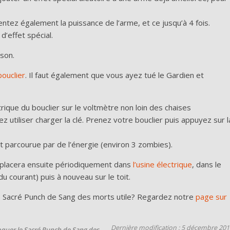
ez également la puissance de l’arme, et ce jusqu’à 4 fois.
d’effet spécial.
ison.
bouclier
. Il faut également que vous ayez tué le Gardien et
trique du bouclier sur le voltmètre non loin des chaises
 utiliser charger la clé. Prenez votre bouclier puis appuyez sur l
it parcourue par de l’énergie (environ 3 zombies).
 déplacera ensuite périodiquement dans
l’usine électrique
, dans le
u courant) puis à nouveau sur le toit.
e Sacré Punch de Sang des morts utile? Regardez notre
page sur
Dernière modification : 5 décembre 201
quer le Sacré Punch de Sang des