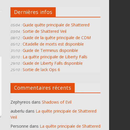
Dernières infos
Guide quête principale de Shattered
05/04 :
Sortie de Shattered Veil
03/04 :
Guide de la quête principale de CDM
08/12 :
Citadelle de morts est disponible
05/12 :
Guide de Terminus disponible
31/10 :
La quête principale de Liberty Falls
30/10 :
Guide de Liberty Falls disponible
29/10 :
Sortie de lack Ops 6
25/10 :
Commentaires récents
Zephyreos
dans
Shadows of Evil
auberlu
dans
La quête principale de Shattered
Veil
Personne
dans
La quête principale de Shattered