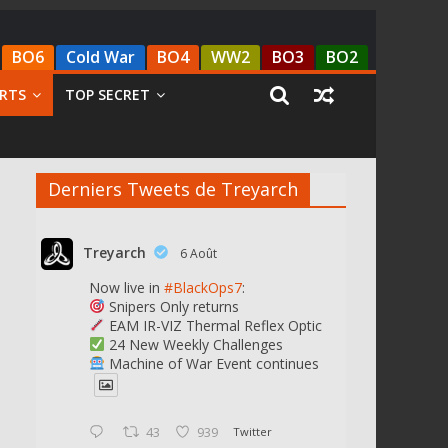
BO6
Cold War
BO4
WW2
BO3
BO2
RTS
TOP SECRET
Derniers Tweets de Treyarch
Treyarch
6 Août
Now live in
#BlackOps7
:
Snipers Only returns
EAM IR-VIZ Thermal Reflex Optic
24 New Weekly Challenges
Machine of War Event continues
43
939
Twitter