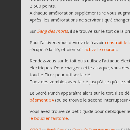
2 500 points.
A chaque amélioration supplémentaire vous augment
Après, les améliorations ne serviront qu’à changer 
Sur
Sang des morts
, il se trouve sur le toit de la pr
Pour l’activer, vous devrez déjà avoir
construit le 
récupéré la clé, et bien-sûr
activé le courant
.
Rendez-vous sur le toit puis utilisez l’attaque élec
électriques. Pour charger cette attaque, vous devez
touche Tirer pour utiliser la clé.
Tuez des zombies avec la clé jusqu’à ce qu’elle so
Le Sacré Punch apparaîtra alors sur le toit. Il se
bâtiment 64
(où se trouve le second interrupteur d
Vous avez trouvé ce petit guide pour débloquer l
le bouclier fantôme
.
COD-Z
>>
Black Ops 4
>>
Guide de Sang des morts
>>
Déblo