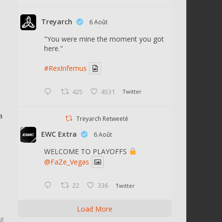
Treyarch
6 Août
"You were mine the moment you got
here."
#RexInfernus
425
4531
Twitter
a
Treyarch Retweeté
EWC Extra
6 Août
WELCOME TO PLAYOFFS
@FaZe_Vegas
22
336
Twitter
Load More
8