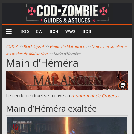
COD
BO6
CW
BO4
WW2
BO3
Zombie
COD-Z
>>
Black Ops 4
>>
Guide de Mal ancien
>>
Obtenir et améliorer
les mains de Mal ancien
>>
Main d’Héméra
Guides
Main d’Héméra
et
astuces
pour
le
mode
Le cercle de rituel se trouve au
monument de Craterus
.
zombie
Main d’Héméra exaltée
de
Call
of
Duty