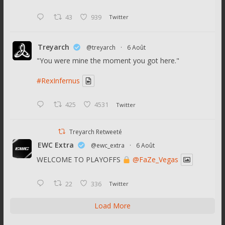
43
939
Twitter
Treyarch
@treyarch
·
6 Août
"You were mine the moment you got here."
#RexInfernus
425
4531
Twitter
Treyarch Retweeté
EWC Extra
@ewc_extra
·
6 Août
WELCOME TO PLAYOFFS
@FaZe_Vegas
22
336
Twitter
Load More