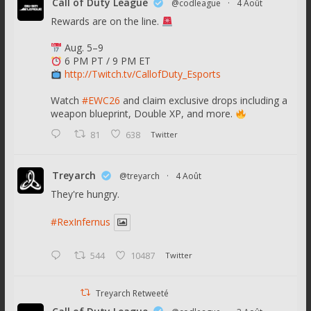
Call of Duty League
@codleague
·
4 Août
Rewards are on the line.
Aug. 5–9
6 PM PT / 9 PM ET
http://Twitch.tv/CallofDuty_Esports
Watch
#EWC26
and claim exclusive drops including a
weapon blueprint, Double XP, and more.
81
638
Twitter
Treyarch
@treyarch
·
4 Août
They're hungry.
#RexInfernus
544
10487
Twitter
Treyarch Retweeté