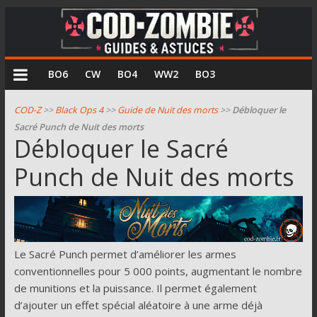
COD
BO6
CW
BO4
WW2
BO3
Zombie
COD-Z
>>
Black Ops 4
>>
Guide de Nuit des morts
>>
Débloquer le
Sacré Punch de Nuit des morts
Guides
Débloquer le Sacré
et
Punch de Nuit des morts
astuces
pour
le
mode
zombie
de
Le Sacré Punch permet d’améliorer les armes
Call
conventionnelles pour 5 000 points, augmentant le nombre
of
de munitions et la puissance. Il permet également
Duty
d’ajouter un effet spécial aléatoire à une arme déjà