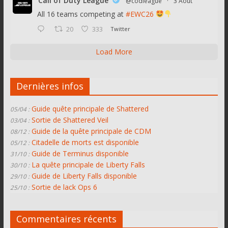
Call of Duty League
@codleague
·
3 Août
All 16 teams competing at
#EWC26
20
333
Twitter
Load More
Dernières infos
Guide quête principale de Shattered
05/04 :
Sortie de Shattered Veil
03/04 :
Guide de la quête principale de CDM
08/12 :
Citadelle de morts est disponible
05/12 :
Guide de Terminus disponible
31/10 :
La quête principale de Liberty Falls
30/10 :
Guide de Liberty Falls disponible
29/10 :
Sortie de lack Ops 6
25/10 :
Commentaires récents