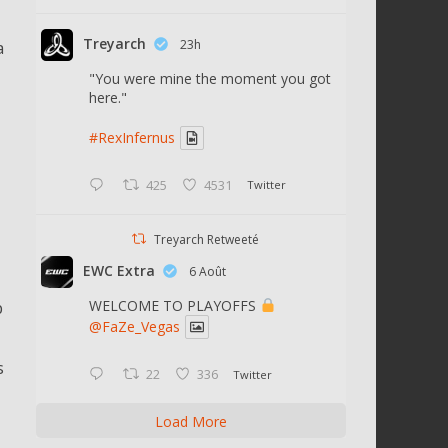
Treyarch
23h
a
"You were mine the moment you got
here."
#RexInfernus
425
4531
Twitter
Treyarch Retweeté
EWC Extra
6 Août
WELCOME TO PLAYOFFS
p
@FaZe_Vegas
s
22
336
Twitter
Load More