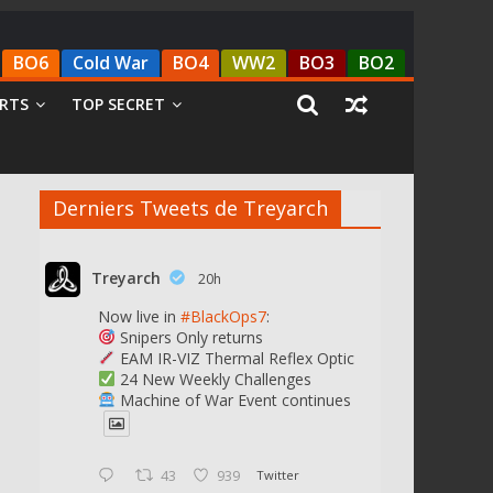
BO6
Cold War
BO4
WW2
BO3
BO2
RTS
TOP SECRET
Derniers Tweets de Treyarch
Treyarch
20h
Now live in
#BlackOps7
:
Snipers Only returns
EAM IR-VIZ Thermal Reflex Optic
24 New Weekly Challenges
Machine of War Event continues
43
939
Twitter