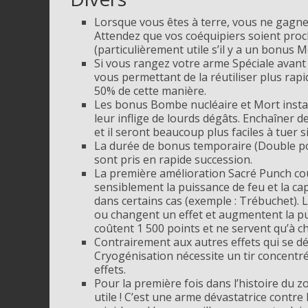
Lorsque vous êtes à terre, vous ne gagnez
Attendez que vos coéquipiers soient proc
(particulièrement utile s’il y a un bonus 
Si vous rangez votre arme Spéciale avant q
vous permettant de la réutiliser plus ra
50% de cette manière.
Les bonus Bombe nucléaire et Mort insta
leur inflige de lourds dégâts. Enchaîner 
et il seront beaucoup plus faciles à tuer 
La durée de bonus temporaire (Double po
sont pris en rapide succession.
La première amélioration Sacré Punch co
sensiblement la puissance de feu et la ca
dans certains cas (exemple : Trébuchet). 
ou changent un effet et augmentent la pu
coûtent 1 500 points et ne servent qu’à ch
Contrairement aux autres effets qui se déc
Cryogénisation nécessite un tir concent
effets.
Pour la première fois dans l’histoire du zo
utile ! C’est une arme dévastatrice contr