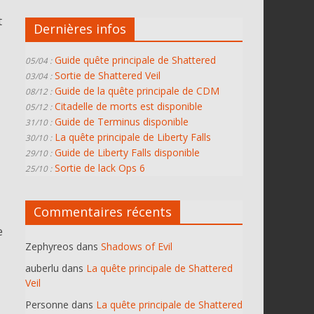
t
Dernières infos
Guide quête principale de Shattered
05/04 :
Sortie de Shattered Veil
03/04 :
Guide de la quête principale de CDM
08/12 :
Citadelle de morts est disponible
05/12 :
Guide de Terminus disponible
31/10 :
La quête principale de Liberty Falls
30/10 :
Guide de Liberty Falls disponible
29/10 :
Sortie de lack Ops 6
25/10 :
Commentaires récents
e
Zephyreos
dans
Shadows of Evil
auberlu
dans
La quête principale de Shattered
Veil
Personne
dans
La quête principale de Shattered