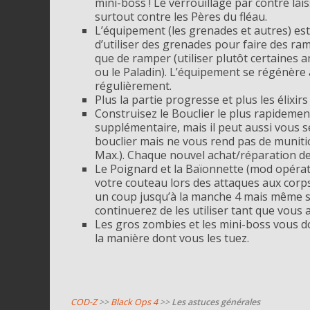
mini-boss ! Le verrouillage par contre la
surtout contre les Pères du fléau.
L’équipement (les grenades et autres) est
d’utiliser des grenades pour faire des ra
que de ramper (utiliser plutôt certaines 
ou le Paladin). L’équipement se régénère au
régulièrement.
Plus la partie progresse et plus les élixi
Construisez le Bouclier le plus rapidemen
supplémentaire, mais il peut aussi vous s
bouclier mais ne vous rend pas de munit
Max.). Chaque nouvel achat/réparation de
Le Poignard et la Baïonnette (mod opéra
votre couteau lors des attaques aux corps
un coup jusqu’à la manche 4 mais même si
continuerez de les utiliser tant que vous 
Les gros zombies et les mini-boss vous 
la manière dont vous les tuez.
COD-Z
>>
Black Ops 4
>>
Les astuces générales