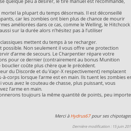
isse quelque peu à désirer, le tire manuel est recommandé,
 mortel la plupart du temps désormais. Il est déconseillé
mpants, car les zombies ont bien plus de chance de mourir
armes améliorées dans ce cas, comme le Welling, le Hitchcock
ssi sur la durée alors n’hésitez pas à l’utiliser
rs classiques mettent du temps à se recharger.
t possible. Non seulement il vous offre une protection
ervir d’arme de secours. Le Charpentier répare votre
ions pour ce dernier (contrairement au bonus Munition
 bouclier coûte plus chère que le précédent.
teur du Discorde et du Vapr-X respectivement) remplacent
-à-corps lorsque l’arme est en main. Ils tuent les zombies e
 vous avez le couteau de chasse, plus puissant, vous
avez l’arme en main.
donnerons toujours la même quantité de points, peu importe
Merci à
Hydrus67
pour ses chipotages
Dernière modification : 15 juin 20