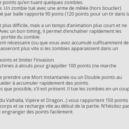
de points qu’en tuant quelques zombies.
le. Un zombie tué avec une arme de mêlée (hors bouclier)
é par balle rapporte 90 poins (120 points pour un tir dans l
 plus difficile, mais a un temps d’animation plus court et ne
vec un bon timing, il permet d’enchaîner rapidement les
e portée du zombie.
ient nécessaire
(ou que vous avez accumulé suffisamment de
passeront plus vite si les zombies apparaissent dans un
ints et limiter l’invasion.
hines à atouts pour grappiller 100 points (ne marche
t de prendre une Mort instantanée ou un Double points au
aider à accumuler rapidement des points.
 que possible, s’il est présent. Il tue les zombies en un cou
du Valhalla, Vipère et Dragon…) vous rapportent 150 points
-corps et se recharge vite au début de la partie. N’hésitez pa
et engranger des points facilement.