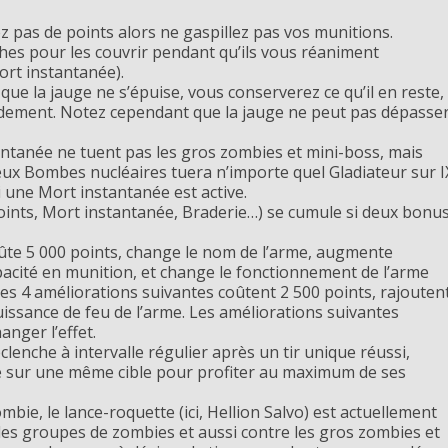
 pas de points alors ne gaspillez pas vos munitions.
hes pour les couvrir pendant qu’ils vous réaniment
Mort instantanée).
ue la jauge ne s’épuise, vous conserverez ce qu’il en reste,
pidement. Notez cependant que la jauge ne peut pas dépasse
ntanée ne tuent pas les gros zombies et mini-boss, mais
deux Bombes nucléaires tuera n’importe quel Gladiateur sur I
si une Mort instantanée est active.
ints, Mort instantanée, Braderie…) se cumule si deux bonu
ûte 5 000 points, change le nom de l’arme, augmente
pacité en munition, et change le fonctionnement de l’arme
Les 4 améliorations suivantes coûtent 2 500 points, rajouten
issance de feu de l’arme. Les améliorations suivantes
anger l’effet.
lenche à intervalle régulier après un tir unique réussi,
ré sur une même cible pour profiter au maximum de ses
mbie, le lance-roquette (ici, Hellion Salvo) est actuellement
e les groupes de zombies et aussi contre les gros zombies et