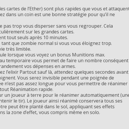
es cartes de l’Ether)
sont plus rapides que vous et attaquen
tez dans un coin est une bonne stratégie pour qu’il ne
e pas trop vous disperser sans vous regrouper. Cela
iculièrement sur les grandes cartes.
nt tout seuls après 10 minutes.
tant que zombie normal si vous vous éloignez trop.
e très limitée.
ule lorsque vous voyez un bonus Munitions max.
 Cadeau temporaire vous permet de faire un nombre conséquent
 grandement vos dépenses en armes.
ez l’elixir Partout sauf là, attendez quelques secondes avant
éloignent. Vous serez invisible pendant une poignée de
urée n’est pas assez longue pour vous permettre de réanimer
atout Réanimation rapide.
sur un joueur à terre pour le réanimer automatiquement (un
ntenir le tir). Le joueur ainsi réanimé conservera tous ses
tre peut être planté dans le sol, appliquant ses effets
ns la zone d’effet, vous compris même en solo.