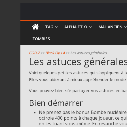
COD
TAG
ALPHA ET Ω
MAL ANCIEN
Zombie
ZOMBIES
Guides
COD-Z
>>
Black Ops 4
>>
Les astuces générales
Les astuces générale
et
astuces
Voici quelques petites astuces qui s’appliquent à 
pour
Elles vous aideront à mieux appréhender le mode 
le
mode
Vous pouvez bien-sûr partager vos astuces en ba
zombie
de
Bien démarrer
Call
Ne prenez pas le bonus Bombe nucléaire 
of
octroie 400 points à chaque joueur, ce qu
Duty
en les tuant vous-même. En revanche vous