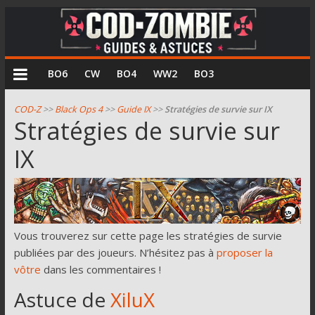
COD
BO6
CW
BO4
WW2
BO3
Zombie
COD-Z
>>
Black Ops 4
>>
Guide IX
>>
Stratégies de survie sur IX
Stratégies de survie sur
Guides
IX
et
astuces
pour
le
mode
zombie
Vous trouverez sur cette page les stratégies de survie
de
publiées par des joueurs. N’hésitez pas à
proposer la
Call
vôtre
dans les commentaires !
of
Astuce de
XiluX
Duty