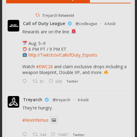
Treyarch Retweeté
Call of Duty League
@codleague
·
4 Août
Rewards are on the line.
Aug. 5–9
6 PM PT / 9 PM ET
http://Twitch.tv/CallofDuty_Esports
Watch
#EWC26
and claim exclusive drops including a
weapon blueprint, Double XP, and more.
81
638
Twitter
Treyarch
@treyarch
·
4 Août
They're hungry.
#RexInfernus
544
10487
Twitter