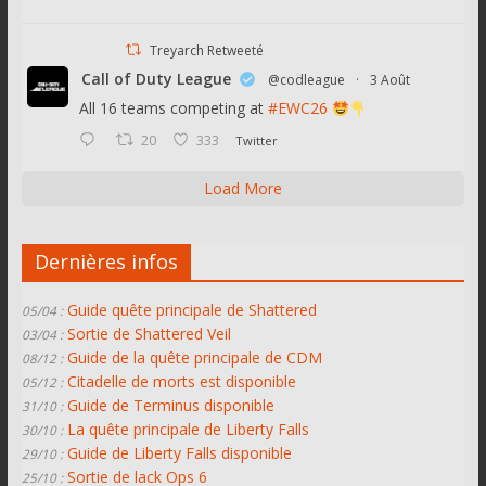
Treyarch Retweeté
Call of Duty League
@codleague
·
3 Août
All 16 teams competing at
#EWC26
20
333
Twitter
Load More
Dernières infos
Guide quête principale de Shattered
05/04 :
Sortie de Shattered Veil
03/04 :
Guide de la quête principale de CDM
08/12 :
Citadelle de morts est disponible
05/12 :
Guide de Terminus disponible
31/10 :
La quête principale de Liberty Falls
30/10 :
Guide de Liberty Falls disponible
29/10 :
Sortie de lack Ops 6
25/10 :