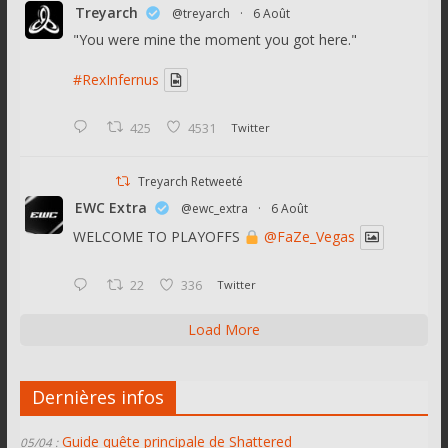
Treyarch
@treyarch
·
6 Août
"You were mine the moment you got here."
#RexInfernus
425
4531
Twitter
Treyarch Retweeté
EWC Extra
@ewc_extra
·
6 Août
WELCOME TO PLAYOFFS
@FaZe_Vegas
22
336
Twitter
Load More
Dernières infos
Guide quête principale de Shattered
05/04 :