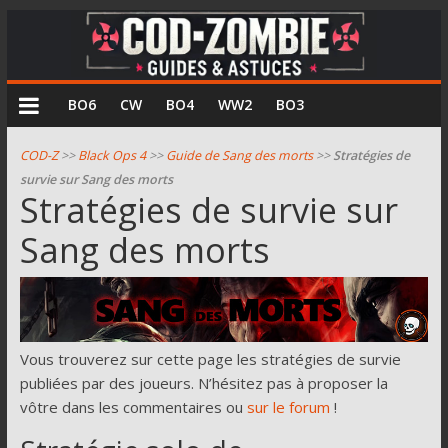
COD
BO6
CW
BO4
WW2
BO3
Zombie
COD-Z
>>
Black Ops 4
>>
Guide de Sang des morts
>>
Stratégies de
survie sur Sang des morts
Guides
Stratégies de survie sur
et
Sang des morts
astuces
pour
le
mode
zombie
de
Vous trouverez sur cette page les stratégies de survie
Call
publiées par des joueurs. N’hésitez pas à proposer la
of
vôtre dans les commentaires ou
sur le forum
!
Duty